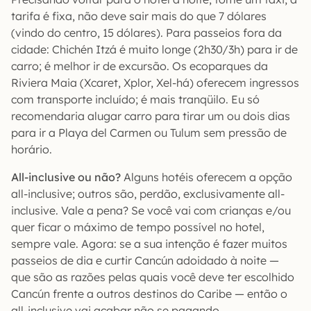
tarifa é fixa, não deve sair mais do que 7 dólares
(vindo do centro, 15 dólares). Para passeios fora da
cidade: Chichén Itzá é muito longe (2h30/3h) para ir de
carro; é melhor ir de excursão. Os ecoparques da
Riviera Maia (Xcaret, Xplor, Xel-há) oferecem ingressos
com transporte incluído; é mais tranqüilo. Eu só
recomendaria alugar carro para tirar um ou dois dias
para ir a Playa del Carmen ou Tulum sem pressão de
horário.
All-inclusive ou não?
Alguns hotéis oferecem a opção
all-inclusive; outros são, perdão, exclusivamente all-
inclusive. Vale a pena? Se você vai com crianças e/ou
quer ficar o máximo de tempo possível no hotel,
sempre vale. Agora: se a sua intenção é fazer muitos
passeios de dia e curtir Cancún adoidado à noite —
que são as razões pelas quais você deve ter escolhido
Cancún frente a outros destinos do Caribe — então o
all-inclusive vai acabar não se pagando.