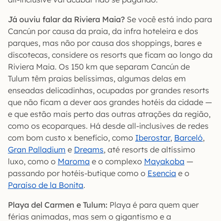
Já ouviu falar da Riviera Maia?
Se você está indo para
Cancún por causa da praia, da infra hoteleira e dos
parques, mas não por causa dos shoppings, bares e
discotecas, considere os resorts que ficam ao longo da
Riviera Maia. Os 150 km que separam Cancún de
Tulum têm praias belíssimas, algumas delas em
enseadas delicadinhas, ocupadas por grandes resorts
que não ficam a dever aos grandes hotéis da cidade —
e que estão mais perto das outras atrações da região,
como os ecoparques. Há desde all-inclusives de redes
com bom custo x benefício, como
Iberostar
,
Barceló
,
Gran Palladium
e
Dreams
, até resorts de altíssimo
luxo, como o
Maroma
e o complexo
Mayakoba
—
passando por hotéis-butique como o
Esencia
e o
Paraíso de la Bonita
.
Playa del Carmen e Tulum:
Playa é para quem quer
férias animadas, mas sem o gigantismo e a