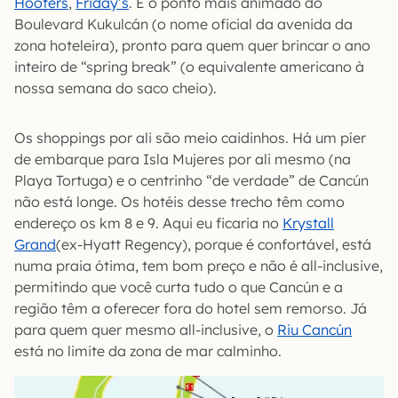
Hooters
,
Friday’s
. É o ponto mais animado do
Boulevard Kukulcán (o nome oficial da avenida da
zona hoteleira), pronto para quem quer brincar o ano
inteiro de “spring break” (o equivalente americano à
nossa semana do saco cheio).
Os shoppings por ali são meio caidinhos. Há um píer
de embarque para Isla Mujeres por ali mesmo (na
Playa Tortuga) e o centrinho “de verdade” de Cancún
não está longe. Os hotéis desse trecho têm como
endereço os km 8 e 9. Aqui eu ficaria no
Krystall
Grand
(ex-Hyatt Regency), porque é confortável, está
numa praia ótima, tem bom preço e não é all-inclusive,
permitindo que você curta tudo o que Cancún e a
região têm a oferecer fora do hotel sem remorso. Já
para quem quer mesmo all-inclusive, o
Riu Cancún
está no limite da zona de mar calminho.