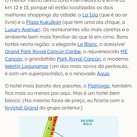
O melhor trecho desta zona intermediária é entre os
km 12 e 13, porque ali estão localizados os dois
melhores shoppings da cidade: o
La Isla
(que é ao ar
livre) e o
Plaza Kukulkan
(que tem uma ala chique, a
Luxury Avenue
). Os restaurantes são mais caretas e o
ambiente bem mais familiar do que lá em cima. Bons
hotéis nesta região: o elegante
Le Blanc
, o acessível
Grand Park Royal Cancún Caribe
, o rejuvenescido
ME
Cancún
, o grandalhão
Park Royal Cancún
, o moderno
Westin Lagunamar
(um dos mais novos da península,
e com um superpiscinão), e o renovado
Aqua
.
O hotel mais barato dos pacotes, o
Flamingo
, também
fica mais ou menos por aqui. Mas é um hotel
bem
básico. (Na mesma faixa de preço, eu ficaria com o
Krystall Grand
do grupo anterior.)