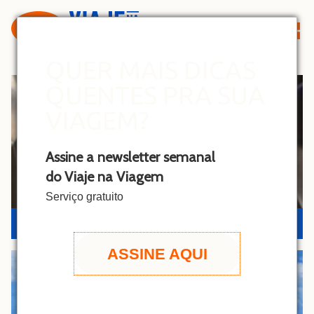
S
k
i
p
QUER MAIS DICAS
t
QUENTES PRA SUA
o
c
VIAGEM?
o
n
Assine a newsletter semanal
t
do Viaje na Viagem
e
n
Serviço gratuito
t
METRÔ NY: PAGUE POR APROXIMAÇÃO!
ASSINE AQUI