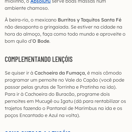
miolinho, o
Absolutu
serve boas massas num
ambiente chamoso.
À beira-rio, o mexicano
Burritos y Taquitos Santa Fé
não desaponta a gringaiada. Se estiver na cidade na
hora do almoço, faça como todo mundo e aproveite o
bom quilo d’
O Bode
.
COMPLEMENTANDO LENÇÓIS
Se quiser ir à
Cachoeira da Fumaça
, é mais cômodo
programar um pernoite no Vale do Capão (você pode
passar pelas grutas de Torrinha e Pratinha na ida).
Para ir à Cachoeira do Buracão, programe dois
pernoites em Mucugê ou Igatu (dá para rentabilizar os
trajetos fazendo o Pantanal de Marimbus na ida e os
poços Encantado e Azul na volta).