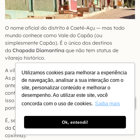
O nome oficial do distrito é Caeté-Açu — mas todo
mundo conhece como Vale do Capão (ou
simplesmente Capão). É o único dos destinos
da
Chapada Diamantina
que não tem status de
vilarejo histórico.
A vila consiste praticamente de uma rua e uma praça.
Utilizamos cookies para melhorar a experiência
As pousadas, porém, se espalham num raio de 10 km,
de navegação, analisar a sua interação com o
antes e depois do centrinho. O barato aqui está no
site, personalizar conteúdo e melhorar o
contato mais próximo possível com a natureza; por
desempenho. Ao utilizar este site, você
isso tantas pousadas estão no meio do mato ou em
Índice
concorda com o uso de cookies.
Saiba mais
pontos com vistas privilegiadas para as montanhas.
É, sem dúvida, o enclave mais ripongo
Ok, entendi!
da
Chapada
(Lençóis, na comparação, fica totalmente
coxinha).