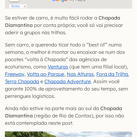
Se estiver de carro, é muito fácil rodar a
Chapada
Diamantina
por conta própria; você só vai precisar
aderir a grupos nas trilhas.
Sem carro, e querendo ticar todo o “best of” numa
semana, o melhor é montar ou encaixar-se num dos
pacotes “volta à Chapada” das agências de
ecoturismo, como
Venturas
(que tem uma filial local),
Freeway
,
Volta ao Parque
,
Nas Alturas
,
Fora da Trilha
,
Terra Chapada
e
Chapada Adventure
. Assim você
garante 100% de aproveitamento do seu tempo, sem
perrengues logísticos.
Ainda não estive na parte mais ao sul da
Chapada
Diamantina
(região de Rio de Contas), por isso não
está contemplada neste post.