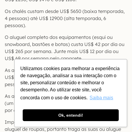
Os chalés custam desde US$ 5650 (baixa temporada,
4 pessoas) até US$ 12900 (alta temporada, 6
pessoas).
O aluguel completo dos equipamentos (esqui ou
snowboard, bastões e botas) custa US$ 42 por dia ou
US$ 265 por semana. Junte mais US$ 12 por dia ou
US$ 69 por semana pelo capacete.
Utilizamos cookies para melhorar a experiência
As aulas privadas de esqui ou snowboard saem por
de navegação, analisar a sua interação com o
US$ 90 individual, US$ 109 para 2 ou US$ 149 para 3
site, personalizar conteúdo e melhorar o
pessoas.
desempenho. Ao utilizar este site, você
As aulas em grupo de esqui custam a partir de US$ 42
concorda com o uso de cookies.
Saiba mais
(um dia, uma aula) até US$ 346 (seis dias, duas aulas
por dia). Cada aula tem uma hora e meia de duração.
Ok, entendi!
Importante lembrar que aqui não há possibilidade de
aluguel de roupas, portanto traga as suas ou alugue