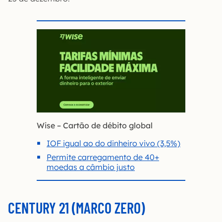
Wise – Cartão de débito global
IOF igual ao do dinheiro vivo (3,5%)
Permite carregamento de 40+
moedas a câmbio justo
CENTURY 21 (MARCO ZERO)