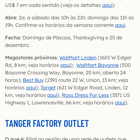
US$ 7 em cada sentido (veja os detalhes
aqui
).
Abre
: 2a. a sábado das 10h às 21h; domingo das 11h às
19h. Confirme os horários da semana corrente
aqui
.
Fecha
: Domingo de Páscoa, Thanksgiving e 25 de
dezembro.
Megastores próximas:
WalMart Linden
(1601 W Edgar
Rd, 8 km; veja horários
aqui
);
WalMart Bayonne
(500
Bayonne Crossing Way, Bayonne, 20 km; aberta 24
horas);
Best Buy
(2391 route 22 W, Union, 13 km; veja
horários
aqui
),
Target
(621 W Edgar Road, Linden, 12
km; veja horários
aqui
),
Ross Dress For Less
(3371 US
Highway 1, Lawrenceville, 66 km; veja horários
aqui
).
TANGER FACTORY OUTLET
O que é:
Filial na região de uma rede de outlets que