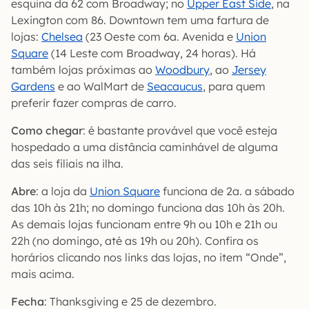
esquina da 62 com Broadway; no
Upper East Side
, na
Lexington com 86. Downtown tem uma fartura de
lojas:
Chelsea
(23 Oeste com 6a. Avenida e
Union
Square
(14 Leste com Broadway, 24 horas). Há
também lojas próximas ao
Woodbury
, ao
Jersey
Gardens
e ao WalMart de
Seacaucus
, para quem
preferir fazer compras de carro.
Como chegar
: é bastante provável que você esteja
hospedado a uma distância caminhável de alguma
das seis filiais na ilha.
Abre
: a loja da
Union Square
funciona de 2a. a sábado
das 10h às 21h; no domingo funciona das 10h às 20h.
As demais lojas funcionam entre 9h ou 10h e 21h ou
22h (no domingo, até as 19h ou 20h). Confira os
horários clicando nos links das lojas, no item “Onde”,
mais acima.
Fecha
: Thanksgiving e 25 de dezembro.