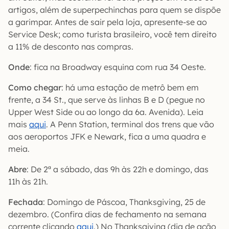
artigos, além de superpechinchas para quem se dispõe
a garimpar. Antes de sair pela loja, apresente-se ao
Service Desk; como turista brasileiro, você tem direito
a 11% de desconto nas compras.
Onde
: fica na Broadway esquina com rua 34 Oeste.
Como chegar
: há uma estação de metrô bem em
frente, a 34 St., que serve às linhas B e D (pegue no
Upper West Side ou ao longo da 6a. Avenida). Leia
mais
aqui
. A Penn Station, terminal dos trens que vão
aos aeroportos JFK e Newark, fica a uma quadra e
meia.
Abre
: De 2ª a sábado, das 9h às 22h e domingo, das
11h às 21h.
Fechada
: Domingo de Páscoa, Thanksgiving, 25 de
dezembro. (Confira dias de fechamento na semana
corrente clicando
aqui
.) No Thanksgiving (dia de ação