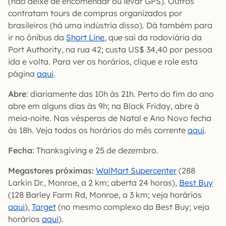
(não deixe de encomendar ou levar GPS). Outros
contratam tours de compras organizados por
brasileiros (há uma indústria disso). Dá também para
ir no ônibus da
Short Line
, que sai da rodoviária da
Port Authority, na rua 42; custa US$ 34,40 por pessoa
ida e volta. Para ver os horários, clique e role esta
página
aqui
.
Abre
: diariamente das 10h às 21h. Perto do fim do ano
abre em alguns dias às 9h; na Black Friday, abre à
meia-noite. Nas vésperas de Natal e Ano Novo fecha
às 18h. Veja todos os horários do mês corrente
aqui
.
Fecha
: Thanksgiving e 25 de dezembro.
Megastores próximas:
WalMart Supercenter
(288
Larkin Dr., Monroe, a 2 km; aberta 24 horas),
Best Buy
(128 Barley Farm Rd, Monroe, a 3 km; veja horários
aqui
),
Target
(no mesmo complexo da Best Buy; veja
horários
aqui
).