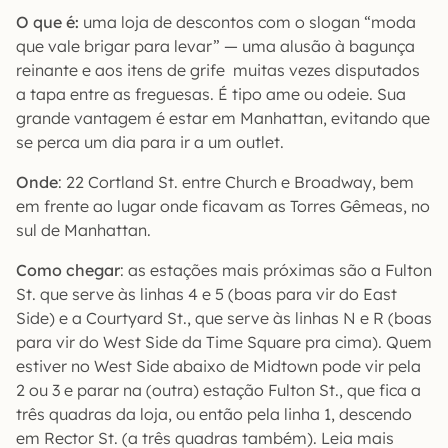
O que é:
uma loja de descontos com o slogan “moda
que vale brigar para levar” — uma alusão à bagunça
reinante e aos itens de grife muitas vezes disputados
a tapa entre as freguesas. É tipo ame ou odeie. Sua
grande vantagem é estar em Manhattan, evitando que
se perca um dia para ir a um outlet.
Onde
: 22 Cortland St. entre Church e Broadway, bem
em frente ao lugar onde ficavam as Torres Gêmeas, no
sul de Manhattan.
Como chegar
: as estações mais próximas são a Fulton
St. que serve às linhas 4 e 5 (boas para vir do East
Side) e a Courtyard St., que serve às linhas N e R (boas
para vir do West Side da Time Square pra cima). Quem
estiver no West Side abaixo de Midtown pode vir pela
2 ou 3 e parar na (outra) estação Fulton St., que fica a
três quadras da loja, ou então pela linha 1, descendo
em Rector St. (a três quadras também). Leia mais