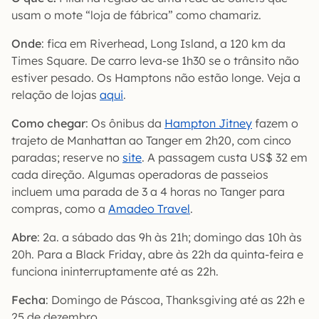
usam o mote “loja de fábrica” como chamariz.
Onde
: fica em Riverhead, Long Island, a 120 km da
Times Square. De carro leva-se 1h30 se o trânsito não
estiver pesado. Os Hamptons não estão longe. Veja a
relação de lojas
aqui
.
Como chegar
: Os ônibus da
Hampton Jitney
fazem o
trajeto de Manhattan ao Tanger em 2h20, com cinco
paradas; reserve no
site
. A passagem custa US$ 32 em
cada direção. Algumas operadoras de passeios
incluem uma parada de 3 a 4 horas no Tanger para
compras, como a
Amadeo Travel
.
Abre
: 2a. a sábado das 9h às 21h; domingo das 10h às
20h. Para a Black Friday, abre às 22h da quinta-feira e
funciona ininterruptamente até as 22h.
Fecha
: Domingo de Páscoa, Thanksgiving até as 22h e
25 de dezembro.