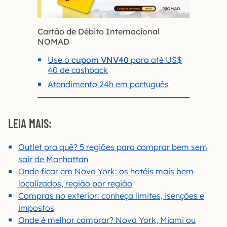
Cartão de Débito Internacional
NOMAD
Use o
cupom VNV40
para até US$
40 de cashback
Atendimento 24h em português
LEIA MAIS:
Outlet pra quê? 5 regiões para comprar bem sem
sair de Manhattan
Onde ficar em Nova York: os hotéis mais bem
localizados, região por região
Compras no exterior: conheça limites, isenções e
impostos
Onde é melhor comprar? Nova York, Miami ou