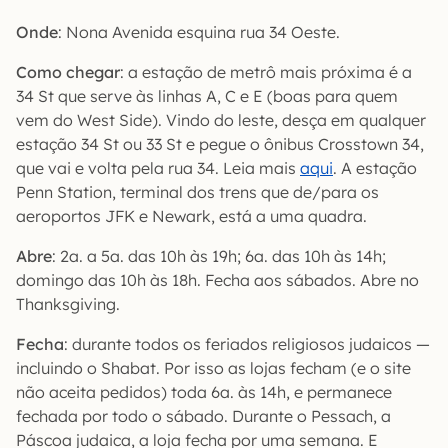
Onde
: Nona Avenida esquina rua 34 Oeste.
Como chegar
: a estação de metrô mais próxima é a
34 St que serve às linhas A, C e E (boas para quem
vem do West Side). Vindo do leste, desça em qualquer
estação 34 St ou 33 St e pegue o ônibus Crosstown 34,
que vai e volta pela rua 34. Leia mais
aqui
. A estação
Penn Station, terminal dos trens que de/para os
aeroportos JFK e Newark, está a uma quadra.
Abre
: 2a. a 5a. das 10h às 19h; 6a. das 10h às 14h;
domingo das 10h às 18h. Fecha aos sábados. Abre no
Thanksgiving.
Fecha
: durante todos os feriados religiosos judaicos —
incluindo o Shabat. Por isso as lojas fecham (e o site
não aceita pedidos) toda 6a. às 14h, e permanece
fechada por todo o sábado. Durante o Pessach, a
Páscoa judaica, a loja fecha por uma semana. E