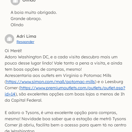
Olindo
A boia muito obrigado.
Grande abraço.
Olindo
Adri Lima
Responder
Oi Merél!
Adoro Washington DC, e a cada visita descubro mais um
pouco desse lugar lindo! Vale tanto a pena a visita, e ainda
tem boas opções de compras, mesmo!
Acrescentaria aos outlets em Virginia o Potomac Mills
(
https://www.simon.com/mall/potomac-mills
) e o Leesburg
Corner (
https://www.premiumoutlets.com/outlets/outlet.asp?
id=14
), são excelentes opções com boas lojas a menos de 1h
da Capital Federal.
E adoro o Tysons, é uma excelente opção para compras,
mesmo! Novidade boa saber que a estação de metrô Tysons
Corner já abriu, facilita bem o acesso para quem tá no centro
de Washington.