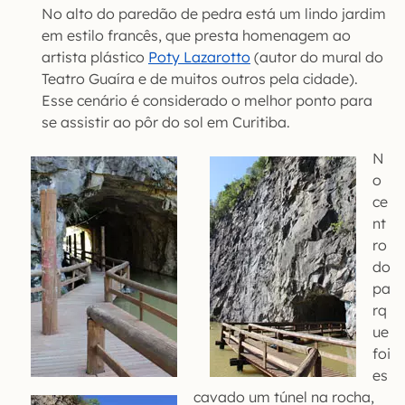
No alto do paredão de pedra está um lindo jardim
em estilo francês, que presta homenagem ao
artista plástico
Poty Lazarotto
(autor do mural do
Teatro Guaíra e de muitos outros pela cidade).
Esse cenário é considerado o melhor ponto para
se assistir ao pôr do sol em Curitiba.
N
o
ce
nt
ro
do
pa
rq
ue
foi
es
cavado um túnel na rocha,