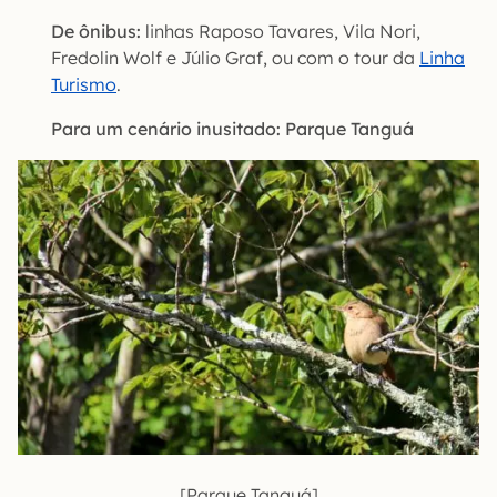
De ônibus:
linhas Raposo Tavares, Vila Nori,
Fredolin Wolf e Júlio Graf, ou com o tour da
Linha
Turismo
.
Para um cenário inusitado: Parque Tanguá
[Parque Tanguá]