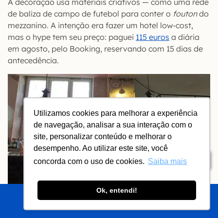
A decoração usa materiais criativos — como uma rede
de baliza de campo de futebol para conter o
fouton
do
mezzanino. A intenção era fazer um hotel low-cost,
mas o hype tem seu preço: paguei
115 euros
a diária
em agosto, pelo Booking, reservando com 15 dias de
antecedência.
Utilizamos cookies para melhorar a experiência
de navegação, analisar a sua interação com o
site, personalizar conteúdo e melhorar o
desempenho. Ao utilizar este site, você
Índice
concorda com o uso de cookies.
Saiba mais
Ok, entendi!
INTRO
CHEGAR
Você é recebido com um copo de água de coco
importada da Tailândia (horrível! Parece fervida, não