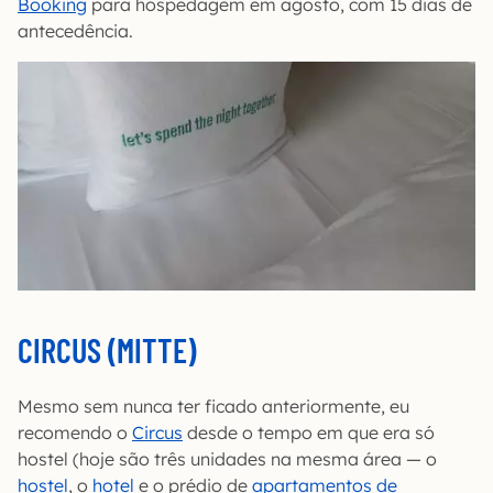
Booking
para hospedagem em agosto, com 15 dias de
antecedência.
CIRCUS (MITTE)
Mesmo sem nunca ter ficado anteriormente, eu
recomendo o
Circus
desde o tempo em que era só
hostel (hoje são três unidades na mesma área — o
hostel
, o
hotel
e o prédio de
apartamentos de