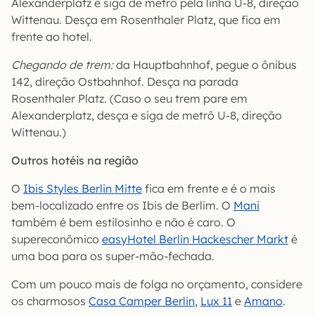
Alexanderplatz e siga de metrô pela linha U-8, direção
Wittenau. Desça em Rosenthaler Platz, que fica em
frente ao hotel.
Chegando de trem:
da Hauptbahnhof, pegue o ônibus
142, direção Ostbahnhof. Desça na parada
Rosenthaler Platz. (Caso o seu trem pare em
Alexanderplatz, desça e siga de metrô U-8, direção
Wittenau.)
Outros hotéis na região
O
Ibis Styles Berlin Mitte
fica em frente e é o mais
bem-localizado entre os Ibis de Berlim. O
Mani
também é bem estilosinho e não é caro. O
supereconõmico
easyHotel Berlin Hackescher Markt
é
uma boa para os super-mão-fechada.
Com um pouco mais de folga no orçamento, considere
os charmosos
Casa Camper Berlin
,
Lux 11
e
Amano
.