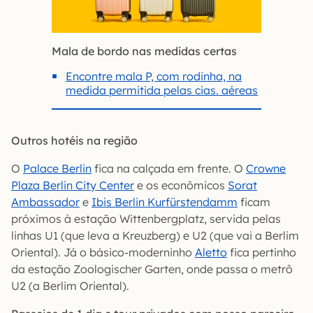
Mala de bordo nas medidas certas
Encontre mala P, com rodinha, na
medida permitida pelas cias. aéreas
Outros hotéis na região
O
Palace Berlin
fica na calçada em frente. O
Crowne
Plaza Berlin City Center
e os econômicos
Sorat
Ambassador
e
Ibis Berlin Kurfürstendamm
ficam
próximos à estação Wittenbergplatz, servida pelas
linhas U1 (que leva a Kreuzberg) e U2 (que vai a Berlim
Oriental). Já o básico-moderninho
Aletto
fica pertinho
da estação Zoologischer Garten, onde passa o metrô
U2 (a Berlim Oriental).