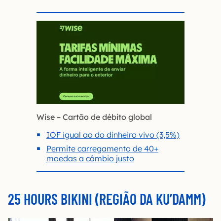
Wise – Cartão de débito global
IOF igual ao do dinheiro vivo (3,5%)
Permite carregamento de 40+
moedas a câmbio justo
25 HOURS BIKINI (REGIÃO DA KU’DAMM)