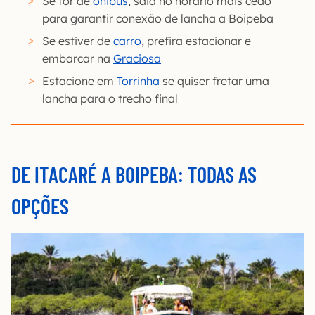
Se for de
ônibus
, saia no horário mais cedo
para garantir conexão de lancha a Boipeba
Se estiver de
carro
, prefira estacionar e
embarcar na
Graciosa
Estacione em
Torrinha
se quiser fretar uma
lancha para o trecho final
DE ITACARÉ A BOIPEBA: TODAS AS
OPÇÕES