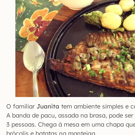
O familiar
Juanita
tem ambiente simples e c
A banda de pacu, assada na brasa, pode ser 
3 pessoas. Chega à mesa em uma chapa quent
brócolis e batatas na manteiga.