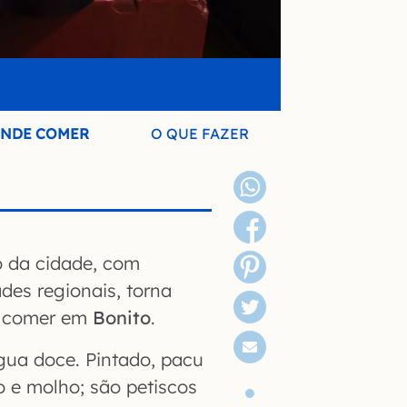
NDE COMER
O QUE FAZER
o da cidade, com
des regionais, torna
de comer em
Bonito
.
água doce. Pintado, pacu
o e molho; são petiscos