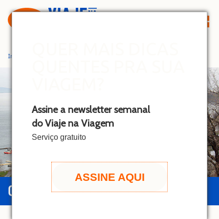
S
k
i
p
QUER MAIS DICAS
t
Início
»
Burlington
QUENTES PRA SUA
o
c
VIAGEM?
o
n
Assine a newsletter semanal
t
do Viaje na Viagem
e
n
Serviço gratuito
t
ASSINE AQUI
GUIA DE BURLINGTON