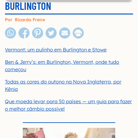
BURLINGTON
Por
Ricardo Freire
Vermont: um pulinho em Burlington e Stowe
Ben & Jerry’s: em Burlington, Vermont, onde tudo
começou
Todas as cores do outono na Nova Inglaterra, por
Kênia
Que moeda levar para 50 países — um guia para fazer
o melhor câmbio possível