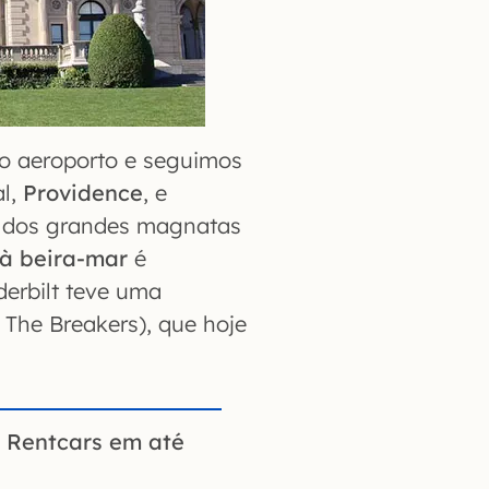
o aeroporto e seguimos
al,
Providence
, e
as dos grandes magnatas
à beira-mar
é
derbilt teve uma
 The Breakers), que hoje
a Rentcars em até