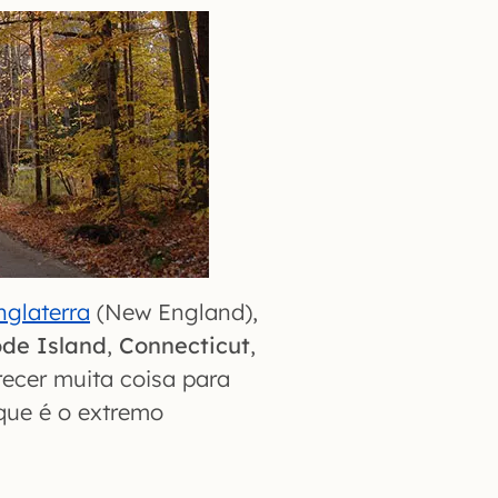
glaterra
(New England),
de Island
,
Connecticut
,
recer muita coisa para
que é o extremo