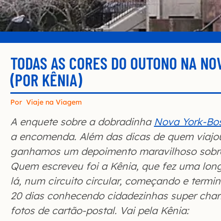
TODAS AS CORES DO OUTONO NA NO
(POR KÊNIA)
Por
Viaje na Viagem
A enquete sobre a dobradinha
Nova York-Bo
a encomenda. Além das dicas de quem viajou
ganhamos um depoimento maravilhoso sobre
Quem escreveu foi a Kênia, que fez uma lon
lá, num circuito circular, começando e term
20 dias conhecendo cidadezinhas super cha
fotos de cartão-postal. Vai pela Kênia: