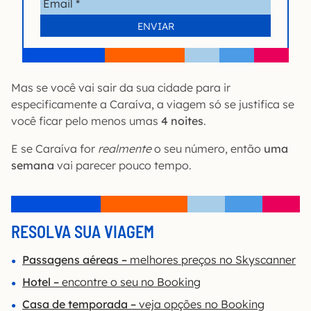
Mas se você vai sair da sua cidade para ir
especificamente a Caraíva, a viagem só se justifica se
você ficar pelo menos umas
4 noites
.
E se Caraíva for
realmente
o seu número, então
uma
semana
vai parecer pouco tempo.
RESOLVA SUA VIAGEM
Passagens aéreas –
melhores preços no Skyscanner
Hotel –
encontre o seu no Booking
Casa de temporada –
veja opções no Booking