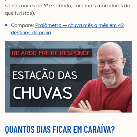
só nas noites de 6ª e sábado, com mais moradores do
que turistas).
Compare:
Praiômetro — chuva mês a mês em 42
destinos de praia
QUANTOS DIAS FICAR EM CARAÍVA?