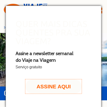
S
k
i
p
QUER MAIS DICAS
t
Início
»
Caraíva
QUENTES PRA SUA
o
c
VIAGEM?
o
n
Assine a newsletter semanal
t
do Viaje na Viagem
e
n
Serviço gratuito
t
ASSINE AQUI
GUIA DE CARAÍVA