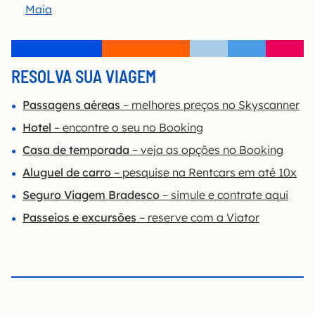
Maia
RESOLVA SUA VIAGEM
Passagens aéreas
– melhores preços no Skyscanner
Hotel
– encontre o seu no Booking
Casa de temporada
– veja as opções no Booking
Aluguel de carro
– pesquise na Rentcars em até 10x
Seguro Viagem Bradesco
– simule e contrate aqui
Passeios e excursões
– reserve com a Viator