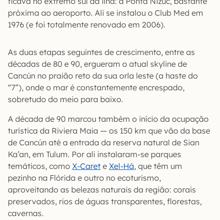
ficava no extremo sul da ilha: a Ponta Nizuc, bastante
próxima ao aeroporto. Ali se instalou o Club Med em
1976 (e foi totalmente renovado em 2006).
As duas etapas seguintes de crescimento, entre as
décadas de 80 e 90, ergueram o atual skyline de
Cancún no praião reto da sua orla leste (a haste do
“7”), onde o mar é constantemente encrespado,
sobretudo do meio para baixo.
A década de 90 marcou também o início da ocupação
turística da Riviera Maia — os 150 km que vão da base
de Cancún até a entrada da reserva natural de Sian
Ka’an, em Tulum. Por ali instalaram-se parques
temáticos, como
X-Caret
e
Xel-Há
, que têm um
pezinho na Flórida e outro no ecoturismo,
aproveitando as belezas naturais da região: corais
preservados, rios de águas transparentes, florestas,
cavernas.