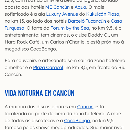
12,5, com ruas ao ar livre à beira da laguna, do lado
oposto aos hotéis
ME Cancún
e
Aqua
. O mais
sofisticado é a ala
Luxury Avenue
do
Kukulcán Plaza
,
no km 13, ao lado dos hotéis
Barceló Tucancún
e
Casa
Turquesa
. O forte do
Forum by the Sea
, no km 9,5, é o
entretenimento: tem cinemas, o clube Daddy O., um
Hard Rock Café, um Carlos n’Charlie, e está próximo à
megadisco CocoBongo.
Para souvenirs e artesanato sem sair da zona hoteleira
o melhor é o
Plaza Caracol
, no km 8,5, em frente ao Riu
Cancún.
VIDA NOTURNA EM CANCÚN
A maioria das discos e bares em
Cancún
está
localizada na parte de cima da zona hoteleira. A mãe
de todas as discotecas é a
CocoBongo
, no km 9,5,
famosa pelos shows megaproduzidos. Sua maior rival