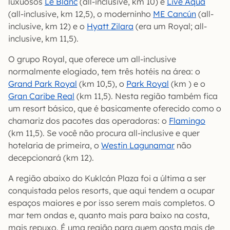
luxuosos
Le Blanc
(all-inclusive, km 10) e
Live Aqua
(all-inclusive, km 12,5), o moderninho
ME Cancún
(all-
inclusive, km 12) e o
Hyatt Zilara
(era um Royal; all-
inclusive, km 11,5).
O grupo Royal, que oferece um all-inclusive
normalmente elogiado, tem três hotéis na área: o
Grand Park Royal
(km 10,5), o
Park Royal
(km ) e o
Gran Caribe Real
(km 11,5). Nesta região também fica
um resort básico, que é basicamente oferecido como o
chamariz dos pacotes das operadoras: o
Flamingo
(km 11,5). Se você não procura all-inclusive e quer
hotelaria de primeira, o
Westin Lagunamar
não
decepcionará (km 12).
A região abaixo do Kuklcán Plaza foi a última a ser
conquistada pelos resorts, que aqui tendem a ocupar
espaços maiores e por isso serem mais completos. O
mar tem ondas e, quanto mais para baixo na costa,
mais repuxo. É uma região para quem gosta mais de