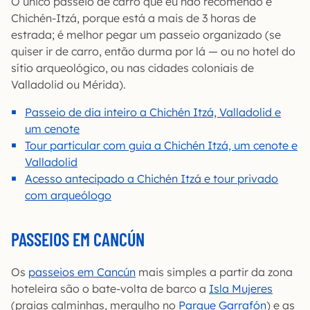
O único passeio de carro que eu não recomendo é
Chichén-Itzá, porque está a mais de 3 horas de
estrada; é melhor pegar um passeio organizado (se
quiser ir de carro, então durma por lá — ou no hotel do
sítio arqueológico, ou nas cidades coloniais de
Valladolid ou Mérida).
Passeio de dia inteiro a Chichén Itzá, Valladolid e
um cenote
Tour particular com guia a Chichén Itzá, um cenote e
Valladolid
Acesso antecipado a Chichén Itzá e tour privado
com arqueólogo
PASSEIOS EM CANCÚN
Os
passeios em Cancún
mais simples a partir da zona
hoteleira são o bate-volta de barco a
Isla Mujeres
(praias calminhas, mergulho no
Parque Garrafón
) e as