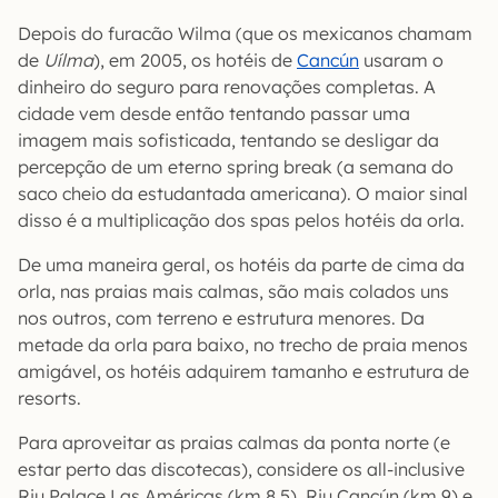
Depois do furacão Wilma (que os mexicanos chamam
de
Uílma
), em 2005, os hotéis de
Cancún
usaram o
dinheiro do seguro para renovações completas. A
cidade vem desde então tentando passar uma
imagem mais sofisticada, tentando se desligar da
percepção de um eterno spring break (a semana do
saco cheio da estudantada americana). O maior sinal
disso é a multiplicação dos spas pelos hotéis da orla.
De uma maneira geral, os hotéis da parte de cima da
orla, nas praias mais calmas, são mais colados uns
nos outros, com terreno e estrutura menores. Da
metade da orla para baixo, no trecho de praia menos
amigável, os hotéis adquirem tamanho e estrutura de
resorts.
Para aproveitar as praias calmas da ponta norte (e
estar perto das discotecas), considere os all-inclusive
Riu Palace Las Américas (km 8,5), Riu Cancún (km 9) e