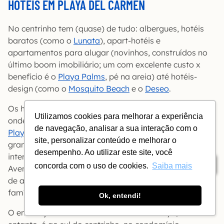
HOTÉIS EM PLAYA DEL CARMEN
No centrinho tem (quase) de tudo: albergues, hotéis
baratos (como o
Lunata
), apart-hotéis e
apartamentos para alugar (novinhos, construídos no
último boom imobiliário; um com excelente custo x
benefício é o
Playa Palms
, pé na areia) até hotéis-
design (como o
Mosquito Beach
e o
Deseo
.
Os hotéis ficam maiorzinhos na ponta norte do centro,
Utilizamos cookies para melhorar a experiência
onde estão os all-inclusive
Gran Porto Real
e
Royal
de navegação, analisar a sua interação com o
Playa del Carmen
; dali em diante você encontra hotéis
site, personalizar conteúdo e melhorar o
grandotes à beira-mar e menores nas quadras
desempenho. Ao utilizar este site, você
internas. Nos últimos anos, na ponta norte da Quinta
Índice
concorda com o uso de cookies.
Saiba mais
Avenida já surgiram até grandes resorts, como a dupla
de all-inclusives
Paradisus La Esmeralda
(para
famílias) e
Paradisus La Perla
.
Ok, entendi!
O endereço tradicional dos resorts em Playa, no