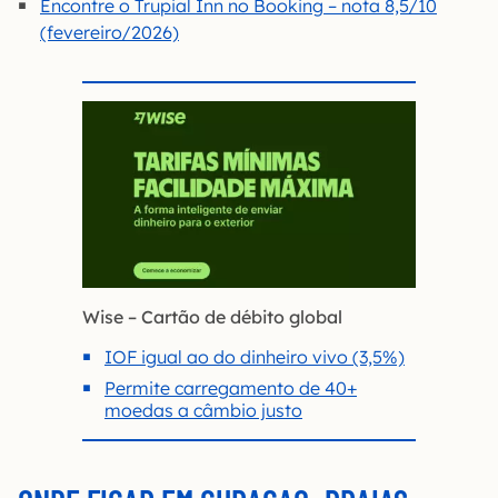
Encontre o Trupial Inn no Booking – nota 8,5/10
(fevereiro/2026)
Wise – Cartão de débito global
IOF igual ao do dinheiro vivo (3,5%)
Permite carregamento de 40+
moedas a câmbio justo