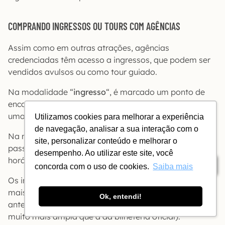
COMPRANDO INGRESSOS OU TOURS COM AGÊNCIAS
Assim como em outras atrações, agências
credenciadas têm acesso a ingressos, que podem ser
vendidos avulsos ou como tour guiado.
Na modalidade “
ingresso
“, é marcado um ponto de
encontro onde você vai pegar o seu ingresso e receber
uma instrução por alto.
Utilizamos cookies para melhorar a experiência
de navegação, analisar a sua interação com o
Na modalidade “
tour guiado
” há um guia explicando o
site, personalizar conteúdo e melhorar o
passeio – verifique os idiomas disponíveis em cada
desempenho. Ao utilizar este site, você
horário.
Índice
concorda com o uso de cookies.
Saiba mais
Os ingressos e tours têm preço variável. Os preços
mais baixos são para compras com 4 a 6 meses de
Ok, entendi!
antecedência (sim, a janela de venda das agências é
muito mais ampla que a da bilheteria oficial).