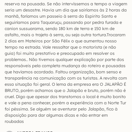
reserva na pousada. Se não intervíssemos a tempo a viagem
seria um desastre. Havia um dia que sairíamos às 2 horas da
manhã, faríamos um passeio à serra do Espirito Santo e
seguiríamos para Taquaruçu, passando por pedra furada e
canion sussuarama, sendo 180 km de terra e 150 km de
asfalto, mais o trajeto à serra, ou seja outra tortura.Trocaram
2 dias em Mateiros por São Félix o que aumentou nosso
tempo na estrada. Vale ressaltar que o motorista (e não
guia) foi muito prestativo e preocupado em resolver os
problemas.. Não tivemos qualquer explicação por parte dos
responsáveis pela completa mudança do roteiro e pousadas
que havíamos acordado. Faltou organização, bom senso e
transparência na comunicação com os turistas. A revolta com
essa situação foi geral. O lema da empresa era O JALAPÃO É
BRUTO, porém achamos que o Jalapão e bruto, porém não é
cruel. Digo que apesar dos transtornos o local é muito bonito
e vale a pena conhecer, porém a experiência com a Norte Tur
foi péssima. Se alguém se aventurar pelo Jalapão, fico à
disposição para dar algumas dicas e não entrar em
roubadas