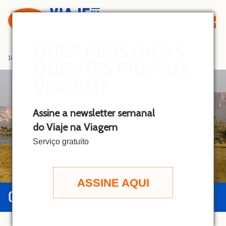
S
k
i
p
QUER MAIS DICAS
t
Início
»
Jalapão
QUENTES PRA SUA
o
c
VIAGEM?
o
n
Assine a newsletter semanal
t
do Viaje na Viagem
e
n
Serviço gratuito
t
ASSINE AQUI
GUIA DO JALAPÃO