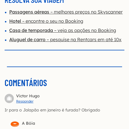
RESOLVA SUA VIAGEM
Passagens aéreas
– melhores preços no Skyscanner
Hotel
– encontre o seu no Booking
Casa de temporada
– veja as opções no Booking
Aluguel de carro
– pesquise na Rentcars em até 10x
COMENTÁRIOS
Victor Hugo
Responder
Ir para o Jalapão em janeiro é furada? Obrigado
A Bóia