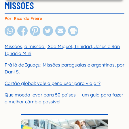
MISSÕES
Por
Ricardo Freire
Missões, a missão | São Miguel, Trinidad, Jesús e San
Ignacio Miní
Prá lá de Iguaçu: Missões paraguaias e argentinas, por
Dani S.
Cartão global: vale a pena usar para viajar?
Que moeda levar para 50 países — um guia para fazer
o melhor câmbio possível