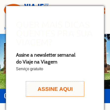
S
k
i
p
QUER MAIS DICAS
t
Início
»
Missões
QUENTES PRA SUA
o
c
VIAGEM?
o
n
Assine a newsletter semanal
t
do Viaje na Viagem
e
n
Serviço gratuito
t
ASSINE AQUI
GUIA DE MISSÕES