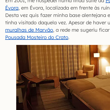
Em 2001, me hospedei numa linda suíte da
P
Évora
, em Évora, localizada em frente às ruí
Desta vez quis fazer minha base alentejana
tinha visitado daquela vez. Apesar de haver
muralhas de Marvão
, a rede me sugeriu ficar
Pousada Mosteiro do Crato
.