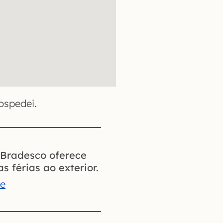
ospedei.
Bradesco oferece
s férias ao exterior.
te