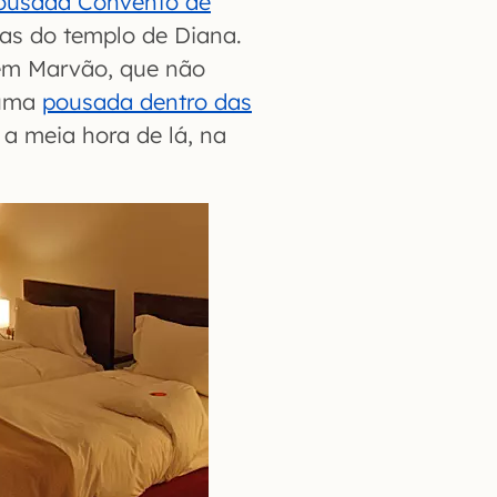
ousada Convento de
nas do templo de Diana.
 em Marvão, que não
 uma
pousada dentro das
 a meia hora de lá, na