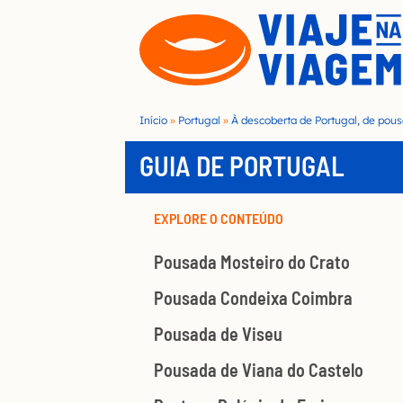
S
k
i
p
t
Início
»
Portugal
»
À descoberta de Portugal, de po
o
GUIA DE PORTUGAL
c
o
EXPLORE O CONTEÚDO
n
t
Pousada Mosteiro do Crato
e
Pousada Condeixa Coimbra
n
Pousada de Viseu
t
Pousada de Viana do Castelo