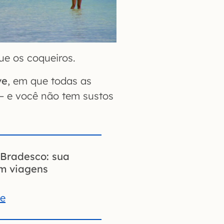
ue os coqueiros.
ve
, em que todas as
 – e você não tem sustos
Bradesco: sua
em viagens
te