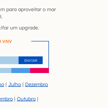
im para aproveitar o mar
l.
cifar um upgrade.
O VNV
ho
|
Julho
|
Dezembro
embro
|
Outubro
|