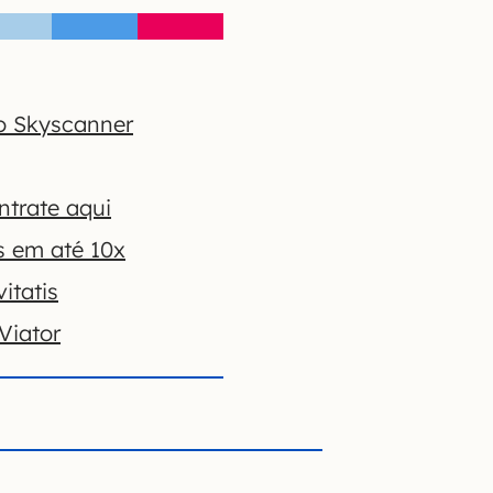
o Skyscanner
ntrate aqui
s em até 10x
itatis
Viator