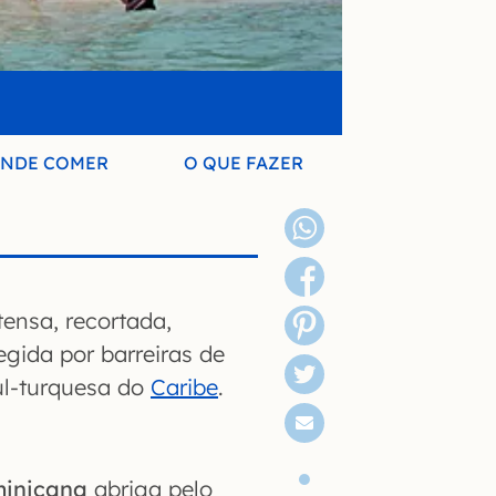
NDE COMER
O QUE FAZER
ensa, recortada,
gida por barreiras de
ul-turquesa do
Caribe
.
minicana
abriga pelo