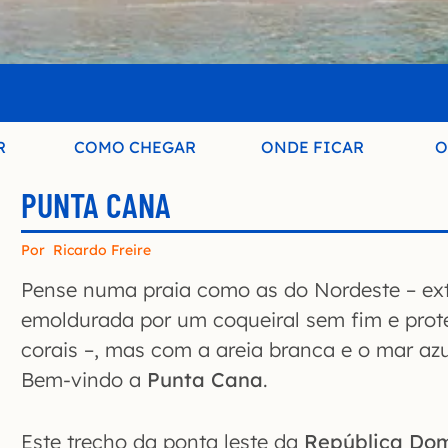
R
COMO CHEGAR
ONDE FICAR
O
PUNTA CANA
Por
Ricardo Freire
Pense numa praia como as do Nordeste – ext
emoldurada por um coqueiral sem fim e prote
corais –, mas com a areia branca e o mar az
Bem-vindo a
Punta Cana
.
Este trecho da ponta leste da
República Do