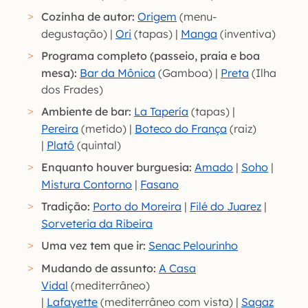
Cozinha de autor:
Origem
(menu-
degustação) |
Ori
(tapas) |
Manga
(inventiva)
Programa completo (passeio, praia e boa
mesa):
Bar da Mônica
(Gamboa) |
Preta
(Ilha
dos Frades)
Ambiente de bar:
La Tapería
(tapas) |
Pereira
(metido) |
Boteco do França
(raiz)
|
Platô
(quintal)
Enquanto houver burguesia:
Amado
|
Soho
|
Mistura Contorno
|
Fasano
Tradição:
Porto do Moreira
|
Filé do Juarez
|
Sorveteria da Ribeira
Uma vez tem que ir:
Senac Pelourinho
Mudando de assunto:
A Casa
Vidal
(mediterrâneo)
|
Lafayette
(mediterrâneo com vista) |
Sagaz