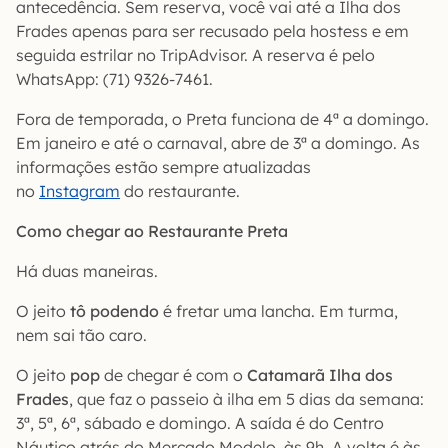
antecedência. Sem reserva, você vai até a Ilha dos
Frades apenas para ser recusado pela hostess e em
seguida estrilar no TripAdvisor. A reserva é pelo
WhatsApp: (71) 9326-7461.
Fora de temporada, o Preta funciona de 4ª a domingo.
Em janeiro e até o carnaval, abre de 3ª a domingo. As
informações estão sempre atualizadas
no
Instagram
do restaurante.
Como chegar ao Restaurante Preta
Há duas maneiras.
O jeito
tô podendo
é fretar uma lancha. Em turma,
nem sai tão caro.
O jeito
pop
de chegar é com o
Catamarã Ilha dos
Frades
, que faz o passeio à ilha em 5 dias da semana:
3ª, 5ª, 6ª, sábado e domingo. A saída é do Centro
Náutico atrás do Mercado Modelo, às 9h. A volta é às