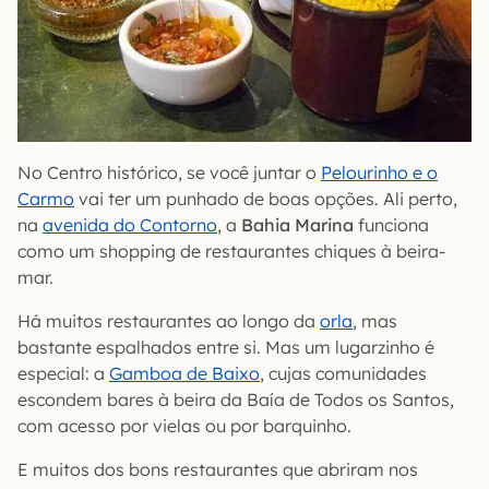
No Centro histórico, se você juntar o
Pelourinho e o
Carmo
vai ter um punhado de boas opções. Ali perto,
na
avenida do Contorno
, a
Bahia Marina
funciona
como um shopping de restaurantes chiques à beira-
mar.
Há muitos restaurantes ao longo da
orla
, mas
bastante espalhados entre si. Mas um lugarzinho é
especial: a
Gamboa de Baixo
, cujas comunidades
escondem bares à beira da Baía de Todos os Santos,
com acesso por vielas ou por barquinho.
E muitos dos bons restaurantes que abriram nos