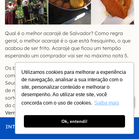
Qual é o melhor acarajé de Salvador? Como regra
geral, o melhor acarajé é o que está fresquinho, o que
acabou de ser frito. Acarajé que ficou um tempão
esperando um comprador vai ser no máximo nota 5.
Os bons tabuleiros se espalham por toda a cidade, e
Utilizamos cookies para melhorar a experiência
começam a funcionar do meio para o fim da tarde.
de navegação, analisar a sua interação com o
Seus pontos, licenciados pela prefeitura, são passados
site, personalizar conteúdo e melhorar o
de mãe para filha (e agora, a filhos também). Para
desempenho. Ao utilizar este site, você
sorte dos visitantes, três das grifes mais tradicionais
Índice
concorda com o uso de cookies.
Saiba mais
da cidade estão a pertinho uma da outra no
Rio
Vermelho
.
Ok, entendi!
O
Acarajé da Dinha
é tão importante que o Largo de
INTRO
CHEGAR
FICAR
COMER
FAZER
Santana, na entrada do Rio Vermelho, hoje é mais