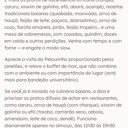
caruru, xinxim de galinha, efó, abará, acarajé), receitas
tradicionais baianas (quiabada, maxixada, arroz de
hauçá, feijão de leite, paçoca, dobradinha), arroz de
coco, farofa amarela, pirão, feijão tropeiro… e uma
mesa de sobremesas, com cocadas, quindim, doces
em calda e outras perdições. Venha com tempo e com
fome — e engate o modo slow.
Aprecie a vista do Pelourinho proporcionada pelos
janelões, e releve o buffet de inox, que não combina
com o ambiente ou com importância do lugar (está
mais para bandejão universitário).
Se você já é iniciado na culinária baiana, a dica é
priorizar os pratos difíceis de achar em restaurantes,
como caruru, arroz de hauçá (com charque), xinxim de
galinha ou efó (taioba, camarão seco, cebola,
amendoim, leite de coco, dendê). Funciona
diariamente apenas no almoço, das 11h30 às 15h30.