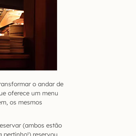
ransformar o andar de
que oferece um menu
rém, os mesmos
 reservar (ambos estão
 pertinho!) reservou