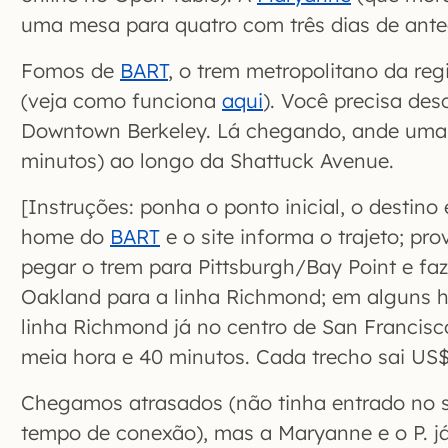
uma mesa para quatro com três dias de ante
Fomos de
BART
, o trem metropolitano da re
(veja como funciona
aqui
). Você precisa des
Downtown Berkeley. Lá chegando, ande umas
minutos) ao longo da Shattuck Avenue.
[Instruções: ponha o ponto inicial, o destin
home do
BART
e o site informa o trajeto; pr
pegar o trem para Pittsburgh/Bay Point e fa
Oakland para a linha Richmond; em alguns h
linha Richmond já no centro de San Francisco
meia hora e 40 minutos. Cada trecho sai US$ 
Chegamos atrasados (não tinha entrado no si
tempo de conexão), mas a Maryanne e o P. j