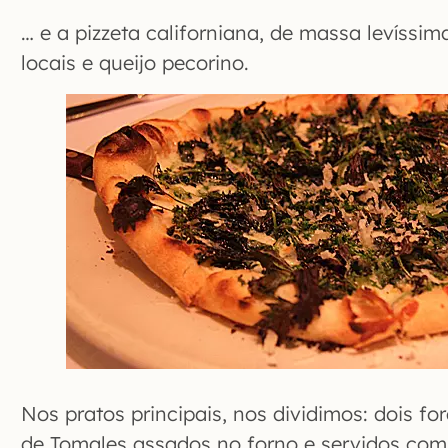
… e a pizzeta californiana, de massa levíssim
locais e queijo pecorino.
Nos pratos principais, nos dividimos: dois f
de Tomales assados no forno e servidos com