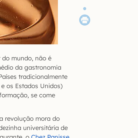
r do mundo, não é
médio da gastronomia
Países tradicionalmente
e os Estados Unidos)
nformação, se come
ta revolução mora do
dezinha universitária de
taurante, o
Chez Panisse
.