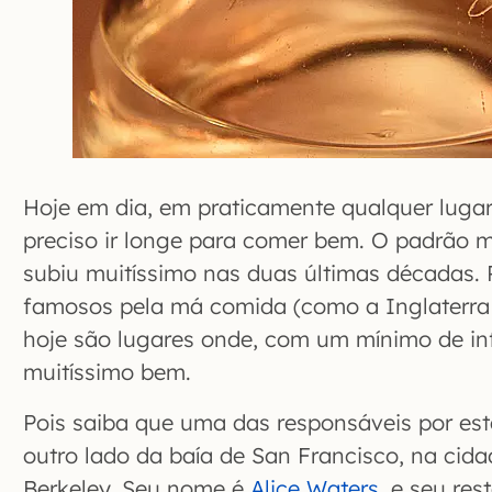
Hoje em dia, em praticamente qualquer luga
preciso ir longe para comer bem. O padrão 
subiu muitíssimo nas duas últimas décadas. 
famosos pela má comida (como a Inglaterra 
hoje são lugares onde, com um mínimo de i
muitíssimo bem.
Pois saiba que uma das responsáveis por es
outro lado da baía de San Francisco, na cida
Berkeley. Seu nome é
Alice Waters
, e seu res