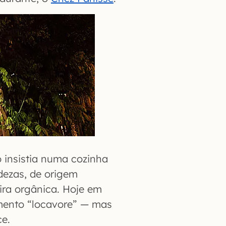
o insistia numa cozinha
dezas, de origem
ira orgânica. Hoje em
mento “locavore” — mas
ce.