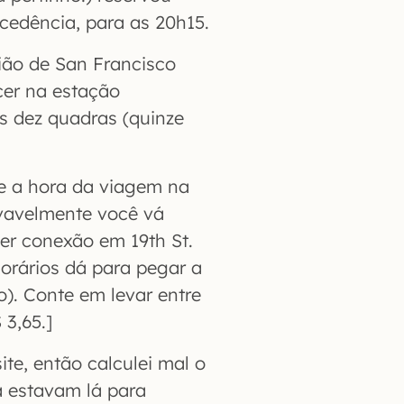
cedência, para as 20h15.
gião de San Francisco
cer na estação
 dez quadras (quinze
o e a hora da viagem na
ovavelmente você vá
zer conexão em 19th St.
orários dá para pegar a
). Conte em levar entre
3,65.]
te, então calculei mal o
á estavam lá para