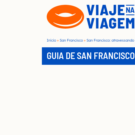
S
k
i
p
t
Início
»
San Francisco
»
San Francisco: atravessando 
o
GUIA DE SAN FRANCISCO
c
o
n
t
e
n
t