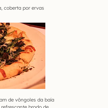
a, coberta por ervas
oram de vôngoles da baía
 refrescante brodo de