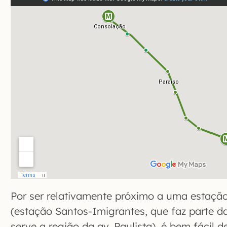
Por ser relativamente próximo a uma estaçã
(estação Santos-Imigrantes, que faz parte d
serve a região da av. Paulista), é bem fácil 