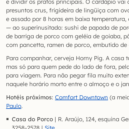
e dividir os pratos principais. O cardápio va
presuntos crus, frigideira de lingüiça com o
e assado por 8 horas em baixa temperatura
— ao superinusitado: sushi de papada de por
de barriga de porco com geléia de goiaba, 
com pancetta, ramen de porco, embutido de
Para companhar, cerveja Horny Pig. A casa
mas só para quem pede do lado de fora, pela
para viagem. Para não pegar fila muito exten
naquele horário morto entre o almoço e o jan
Hotéis próximos
:
Comfort Downtown
(a mei
Paulo
.
Casa do Porco
| R. Araújo, 124, esquina Gen
3258-2578 |
Site