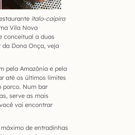
restaurante
ítalo-caipira
ima Vila Nova
e conceitual a duas
r da Dona Onça, veja
am pela Amazônia e pela
r até os últimos limites
 o porco. Num bar
s, serve as mais
você vai encontrar
o máximo de entradinhas