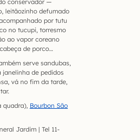
i do conservador —
vo, leitãozinho defumado
, acompanhado por tutu
co no tucupi, torresmo
pão ao vapor coreano
 cabeça de porco…
 também serve sandubas,
 janelinha de pedidos
sa, vá no fim da tarde,
tar.
a quadra),
Bourbon São
eral Jardim | Tel 11-