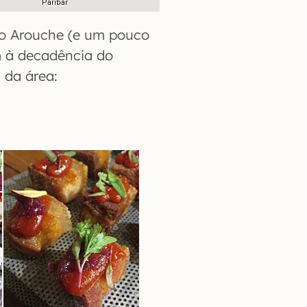
 o Arouche (e um pouco
m à decadência do
 da área: