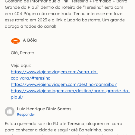
Gostaria de informar que o link “Teresina + Parnaíba + Barra
Grande do Piauí” dentro do roteiro de “Teresina” está com
erro 404 Página não encontrada. Tenho interesse em fazer
esse roteiro em 2023 e o link ajudaria bastante. Um grande
abraço a todos do canal!
A Bóia
Olá, Renato!
Veja aqui:
https://www.viajenaviagem.com/serra-da-
capivara/#teresina
https://www.viajenaviagem.com/destino/parnaiba/
https://www.viajenaiagem.com/destino/barra-grande-do-
piaui/
Luiz Henrique Diniz Santos
Responder
Estou querendo sair do RJ até Teresina, alugarei um carro
para conhecer a cidade e seguir até Barreirinha, para