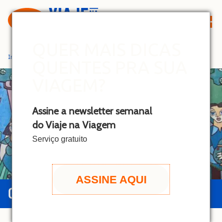
S
k
i
p
QUER MAIS DICAS
t
Início
»
Teresina
QUENTES PRA SUA
o
c
VIAGEM?
o
n
Assine a newsletter semanal
t
do Viaje na Viagem
e
n
Serviço gratuito
t
ASSINE AQUI
GUIA DE TERESINA