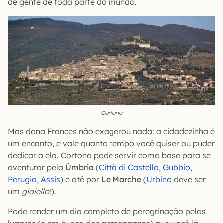
de gente de toda parte do mundo.
Cortona
Mas dona Frances não exagerou nada: a cidadezinha é
um encanto, e vale quanto tempo você quiser ou puder
dedicar a ela. Cortona pode servir como base para se
aventurar pela
Úmbria
(
Città di Castello
,
Gubbio
,
Perugia
,
Assis
) e até por
Le Marche
(
Urbino
deve ser
um
gioiello
!).
Pode render um dia completo de peregrinação pelos