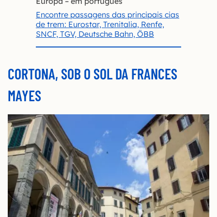
Europa – em português
Encontre passagens das principais cias
de trem: Eurostar, Trenitalia, Renfe,
SNCF, TGV, Deutsche Bahn, ÖBB
CORTONA, SOB O SOL DA FRANCES
MAYES