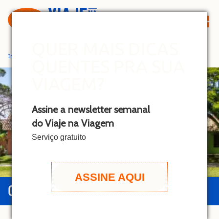
S
k
i
p
QUER MAIS DICAS
t
Início
»
Trancoso
QUENTES PRA SUA
o
c
VIAGEM?
o
n
Assine a newsletter semanal
t
do Viaje na Viagem
e
n
Serviço gratuito
t
ASSINE AQUI
GUIA DE TRANCOSO