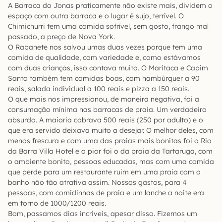
A Barraca do Jonas praticamente não existe mais, dividem o
espaço com outra barraca e o lugar é sujo, terrível. O
Chimichurri tem uma comida sofrível, sem gosto, frango mal
passado, a preço de Nova York.
O Rabanete nos salvou umas duas vezes porque tem uma
comida de qualidade, com variedade e, como estávamos
com duas crianças, isso contava muito. O Maritaca e Capim
Santo também tem comidas boas, com hambúrguer a 90
reais, salada individual a 100 reais e pizza a 150 reais.
O que mais nos impressionou, de maneira negativa, foi a
consumação mínima nas barracas de praia. Um verdadeiro
absurdo. A maioria cobrava 500 reais (250 por adulto) e o
que era servido deixava muito a desejar. O melhor deles, com
menos frescura e com uma das praias mais bonitas foi o Rio
da Barra Villa Hotel e o pior foi o da praia da Tartaruga, com
o ambiente bonito, pessoas educadas, mas com uma comida
que perde para um restaurante ruim em uma praia com o
banho não tão atrativa assim. Nossos gastos, para 4
pessoas, com comidinhas de praia e um lanche a noite era
em torno de 1000/1200 reais.
Bom, passamos dias incriveis, apesar disso. Fizemos um