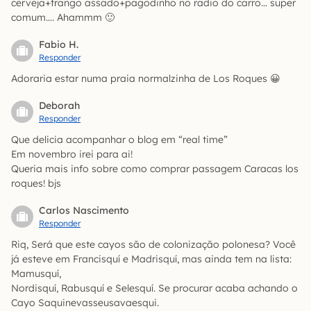
cerveja+frango assado+pagodinho no radio do carro… super
comum…. Ahammm 🙂
Fabio H.
Responder
Adoraria estar numa praia normalzinha de Los Roques 😀
Deborah
Responder
Que delicia acompanhar o blog em “real time”
Em novembro irei para ai!
Queria mais info sobre como comprar passagem Caracas los
roques! bjs
Carlos Nascimento
Responder
Riq, Será que este cayos são de colonização polonesa? Você
já esteve em Francisquí e Madrisquí, mas ainda tem na lista:
Mamusquí,
Nordisquí, Rabusquí e Selesquí. Se procurar acaba achando o
Cayo Saquinevasseusavaesqui.