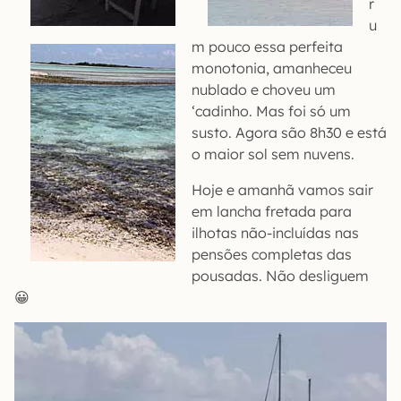
r
u
m pouco essa perfeita
monotonia, amanheceu
nublado e choveu um
‘cadinho. Mas foi só um
susto. Agora são 8h30 e está
o maior sol sem nuvens.
Hoje e amanhã vamos sair
em lancha fretada para
ilhotas não-incluídas nas
pensões completas das
pousadas. Não desliguem
😀