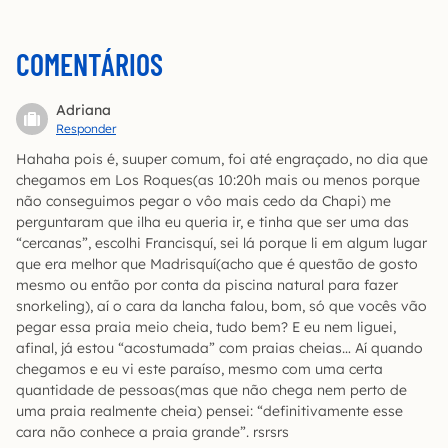
COMENTÁRIOS
Adriana
Responder
Hahaha pois é, suuper comum, foi até engraçado, no dia que
chegamos em Los Roques(as 10:20h mais ou menos porque
não conseguimos pegar o vôo mais cedo da Chapi) me
perguntaram que ilha eu queria ir, e tinha que ser uma das
“cercanas”, escolhi Francisquí, sei lá porque li em algum lugar
que era melhor que Madrisquí(acho que é questão de gosto
mesmo ou então por conta da piscina natural para fazer
snorkeling), aí o cara da lancha falou, bom, só que vocês vão
pegar essa praia meio cheia, tudo bem? E eu nem liguei,
afinal, já estou “acostumada” com praias cheias… Aí quando
chegamos e eu vi este paraíso, mesmo com uma certa
quantidade de pessoas(mas que não chega nem perto de
uma praia realmente cheia) pensei: “definitivamente esse
cara não conhece a praia grande”. rsrsrs