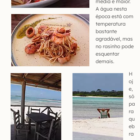
média é maior.
A água nesta
época está com
temperatura
bastante
agradável, mas
no rasinho pode
esquentar
demais.
H
oj
e,
só
pa
ra
qu
eb
ra