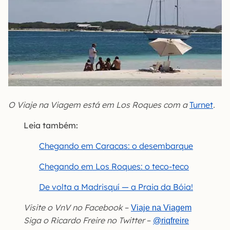
O Viaje na Viagem está em Los Roques com a
Turnet
.
Leia também:
Chegando em Caracas: o desembarque
Chegando em Los Roques: o teco-teco
De volta a Madrisquí — a Praia da Bóia!
Visite o VnV no Facebook
–
Viaje na Viagem
Siga o Ricardo Freire no Twitter
–
@riqfreire