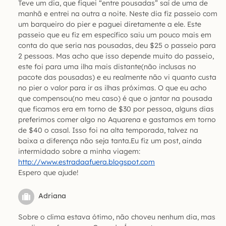
Teve um dia, que fiquei “entre pousadas” saí de uma de
manhã e entrei na outra a noite. Neste dia fiz passeio com
um barqueiro do pier e paguei diretamente a ele. Este
passeio que eu fiz em específico saiu um pouco mais em
conta do que seria nas pousadas, deu $25 o passeio para
2 pessoas. Mas acho que isso depende muito do passeio,
este foi para uma ilha mais distante(não inclusas no
pacote das pousadas) e eu realmente não vi quanto custa
no pier o valor para ir as ilhas próximas. O que eu acho
que compensou(no meu caso) é que o jantar na pousada
que ficamos era em torno de $30 por pessoa, alguns dias
preferimos comer algo no Aquarena e gastamos em torno
de $40 o casal. Isso foi na alta temporada, talvez na
baixa a diferença não seja tanta.Eu fiz um post, ainda
intermidado sobre a minha viagem:
http://www.estradaafuera.blogspot.com
Espero que ajude!
Adriana
Sobre o clima estava ótimo, não choveu nenhum dia, mas