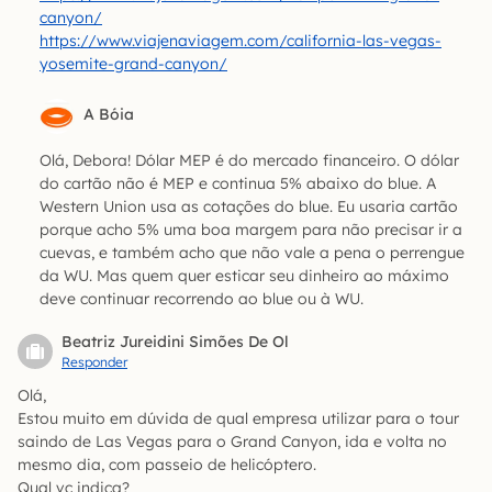
canyon/
https://www.viajenaviagem.com/california-las-vegas-
yosemite-grand-canyon/
A Bóia
Olá, Debora! Dólar MEP é do mercado financeiro. O dólar
do cartão não é MEP e continua 5% abaixo do blue. A
Western Union usa as cotações do blue. Eu usaria cartão
porque acho 5% uma boa margem para não precisar ir a
cuevas, e também acho que não vale a pena o perrengue
da WU. Mas quem quer esticar seu dinheiro ao máximo
deve continuar recorrendo ao blue ou à WU.
Beatriz Jureidini Simões De Ol
Responder
Olá,
Estou muito em dúvida de qual empresa utilizar para o tour
saindo de Las Vegas para o Grand Canyon, ida e volta no
mesmo dia, com passeio de helicóptero.
Qual vc indica?