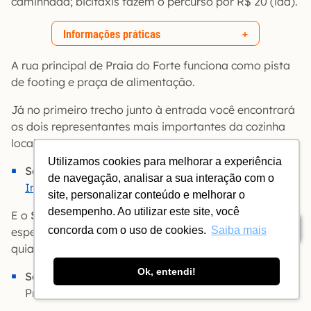
caminhada; bicitáxis fazem o percurso por R$ 20 (ida).
Informações práticas
A rua principal de Praia do Forte funciona como pista
de footing e praça de alimentação.
Já no primeiro trecho junto à entrada você encontrará
os dois representantes mais importantes da cozinha
local: o
Souza Bar
, de insuperáveis bolinhos de peixe.
Utilizamos cookies para melhorar a experiência
Souza Bar
| Rua Principal, s/n | Tel (71) 3676-1386 |
de navegação, analisar a sua interação com o
Instagram
site, personalizar conteúdo e melhorar o
desempenho. Ao utilizar este site, você
E o
Sabor da Vila/Restaurante do Zequinha
, cuja
Índice
concorda com o uso de cookies.
Saiba mais
especialidade é um ensopado de peixe com banana e
quiabo.
Ok, entendi!
Sabor da Vila/Restaurante do Zequinha
| Rua
Principal, 159 | Tel (71) 3676-1777 |
Instagram