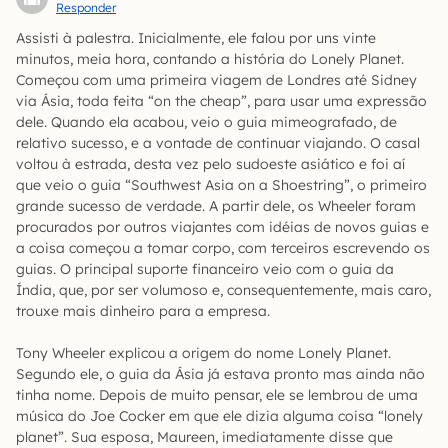
Responder
Assisti à palestra. Inicialmente, ele falou por uns vinte
minutos, meia hora, contando a história do Lonely Planet.
Começou com uma primeira viagem de Londres até Sidney
via Ásia, toda feita “on the cheap”, para usar uma expressão
dele. Quando ela acabou, veio o guia mimeografado, de
relativo sucesso, e a vontade de continuar viajando. O casal
voltou à estrada, desta vez pelo sudoeste asiático e foi aí
que veio o guia “Southwest Asia on a Shoestring”, o primeiro
grande sucesso de verdade. A partir dele, os Wheeler foram
procurados por outros viajantes com idéias de novos guias e
a coisa começou a tomar corpo, com terceiros escrevendo os
guias. O principal suporte financeiro veio com o guia da
Índia, que, por ser volumoso e, consequentemente, mais caro,
trouxe mais dinheiro para a empresa.
Tony Wheeler explicou a origem do nome Lonely Planet.
Segundo ele, o guia da Ásia já estava pronto mas ainda não
tinha nome. Depois de muito pensar, ele se lembrou de uma
música do Joe Cocker em que ele dizia alguma coisa “lonely
planet”. Sua esposa, Maureen, imediatamente disse que