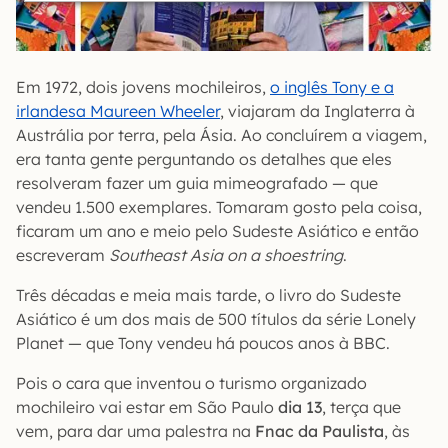
Em 1972, dois jovens mochileiros,
o inglês Tony e a
irlandesa Maureen Wheeler
, viajaram da Inglaterra à
Austrália por terra, pela Ásia. Ao concluírem a viagem,
era tanta gente perguntando os detalhes que eles
resolveram fazer um guia mimeografado — que
vendeu 1.500 exemplares. Tomaram gosto pela coisa,
ficaram um ano e meio pelo Sudeste Asiático e então
escreveram
Southeast Asia on a shoestring
.
Três décadas e meia mais tarde, o livro do Sudeste
Asiático é um dos mais de 500 títulos da série Lonely
Planet — que Tony vendeu há poucos anos à BBC.
Pois o cara que inventou o turismo organizado
mochileiro vai estar em São Paulo
dia 13
, terça que
vem, para dar uma palestra na
Fnac da Paulista
, às