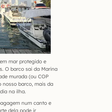
s em mar protegido e
. O barco sai da Marina
idade murada (ou COP
o nosso barco, mais da
ia na ilha.
 bagagem num canto e
te dela pode ir