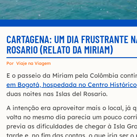
CARTAGENA: UM DIA FRUSTRANTE N
ROSARIO (RELATO DA MIRIAM)
Por
Viaje na Viagem
E o passeio da Miriam pela Colômbia cont
em Bogotá, hospedada no Centro Histórico
duas noites nas Islas del Rosario.
A intenção era aproveitar mais o local, já 
volta no mesmo dia parecia um pouco corr
previa as dificuldades de chegar à Isla Gr
tarde e, no fim das contas, o que iria ser o