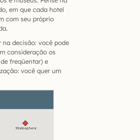
os e museus. Pense na
do, em que cada hotel
m com seu próprio
da.
ar na decisão: você pode
em consideração os
de freqüentar) e
ização: você quer um