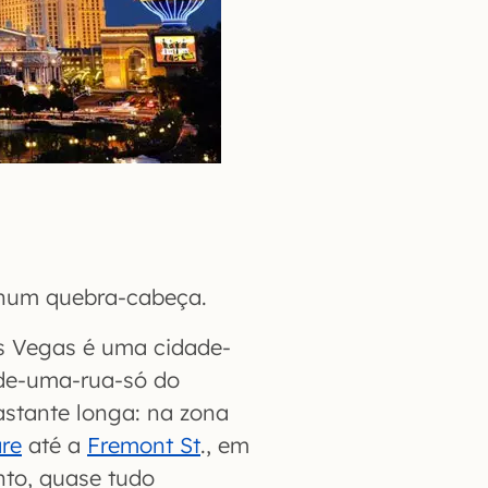
nhum quebra-cabeça.
as Vegas é uma cidade-
de-uma-rua-só do
astante longa: na zona
re
até a
Fremont St
., em
to, quase tudo