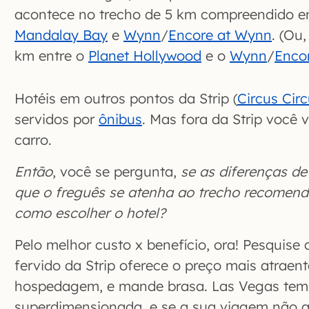
acontece no trecho de 5 km compreendido e
Mandalay Bay
e
Wynn
/
Encore at Wynn
. (Ou
km entre o
Planet Hollywood
e o
Wynn
/
Enco
Hotéis em outros pontos da Strip (
Circus Cir
servidos por
ônibus
. Mas fora da Strip você 
carro.
Então
, você se pergunta,
se as diferenças de
que o freguês se atenha ao trecho recomenda
como escolher o hotel?
Pelo melhor custo x benefício, ora! Pesquise 
fervido da Strip oferece o preço mais atraen
hospedagem, e mande brasa. Las Vegas tem 
superdimensionada, e se a sua viagem não a