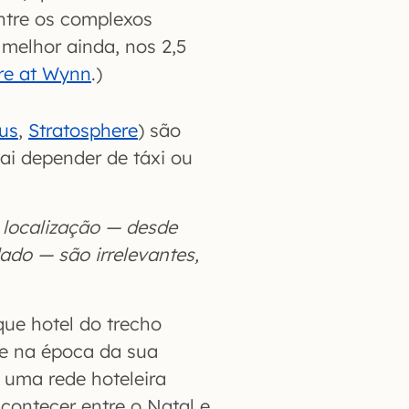
ntre os complexos
, melhor ainda, nos 2,5
re at Wynn
.)
cus
,
Stratosphere
) são
vai depender de táxi ou
 localização — desde
do — são irrelevantes,
que hotel do trecho
te na época da sua
uma rede hoteleira
contecer entre o Natal e