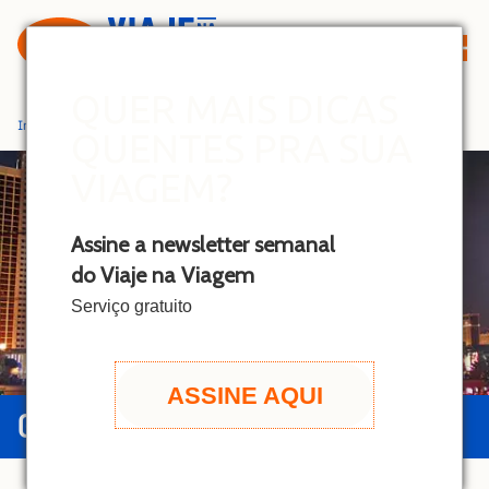
S
k
i
p
QUER MAIS DICAS
t
Início
»
Las Vegas
QUENTES PRA SUA
o
c
VIAGEM?
o
n
Assine a newsletter semanal
t
do Viaje na Viagem
e
n
Serviço gratuito
t
ASSINE AQUI
GUIA DE LAS VEGAS