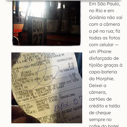
Em São Paulo,
no Rio e em
Goiânia não saí
com a câmera
a pé na rua; fiz
todas as fotos
com celular —
um iPhone
disfarçado de
tijolão graças à
capa-bateria
da Morphie.
Deixei a
câmera,
cartões de
crédito e talão
de cheque
sempre no
cofre do hotel.