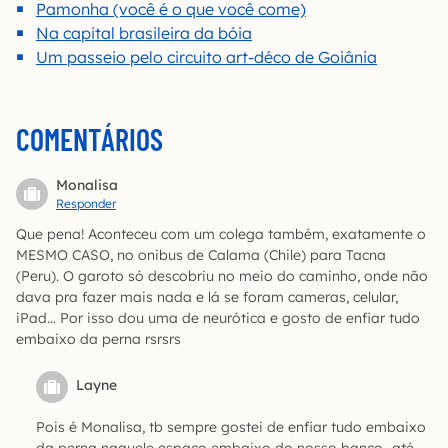
Pamonha (você é o que você come)
Na capital brasileira da bóia
Um passeio pelo circuito art-déco de Goiânia
COMENTÁRIOS
Monalisa
Responder
Que pena! Aconteceu com um colega também, exatamente o
MESMO CASO, no onibus de Calama (Chile) para Tacna
(Peru). O garoto só descobriu no meio do caminho, onde não
dava pra fazer mais nada e lá se foram cameras, celular,
iPad… Por isso dou uma de neurótica e gosto de enfiar tudo
embaixo da perna rsrsrs
Layne
Pois é Monalisa, tb sempre gostei de enfiar tudo embaixo