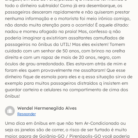
todo o dinheiro subtraído! Como já era desembarque, os
passageiros desceram rapidamente e não quiseram prestar
nenhuma informação e o motorista foi meio irônico comigo,
não dando muita atenção para o ocorrido! É aquele ditado:
nadou e morreu afogado na praia! Mas, confesso q não
poderia imaginar q existiriam assaltantes camuflados de
passageiros no ônibus da UTIL! Mas eles existem! Tomem
cuidado com um senhor de 50 anos, com brinco na orelha
direita e com um rapaz de mais de 20 anos, negro, com
óculos de grau arredondado. Eles estavam atrás de mim e
foram eles quem provavelmente me assaltaram! Que esse
dinheiro fique de esmola para eles e q essa situação sirva de
exemplo para muitos passageiros distraídos q insistem em
guardar carteira e celulares no compartimento de cima dos
ônibus!
Wendel Hermenegildo Alves
Responder
Uma dica em ônibus em que não tem Ar-Condicionado ou
seja as janelas são de correr, o risco de ser furtado é muito
maior. agora de Goiânia-GO / Pirenópolis-GO você poderia