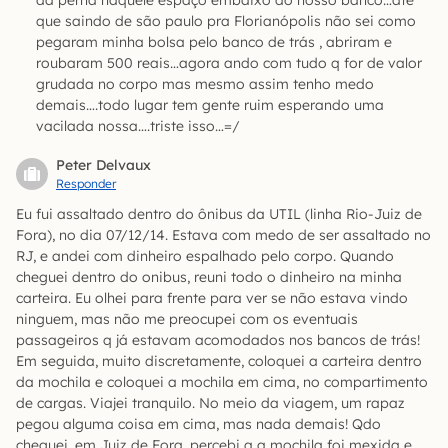
da perna naquele espaço embaixo do nosso banco…até
que saindo de são paulo pra Florianópolis não sei como
pegaram minha bolsa pelo banco de trás , abriram e
roubaram 500 reais…agora ando com tudo q for de valor
grudada no corpo mas mesmo assim tenho medo
demais….todo lugar tem gente ruim esperando uma
vacilada nossa….triste isso…=/
Peter Delvaux
Responder
Eu fui assaltado dentro do ônibus da UTIL (linha Rio-Juiz de
Fora), no dia 07/12/14. Estava com medo de ser assaltado no
RJ, e andei com dinheiro espalhado pelo corpo. Quando
cheguei dentro do onibus, reuni todo o dinheiro na minha
carteira. Eu olhei para frente para ver se não estava vindo
ninguem, mas não me preocupei com os eventuais
passageiros q já estavam acomodados nos bancos de trás!
Em seguida, muito discretamente, coloquei a carteira dentro
da mochila e coloquei a mochila em cima, no compartimento
de cargas. Viajei tranquilo. No meio da viagem, um rapaz
pegou alguma coisa em cima, mas nada demais! Qdo
cheguei, em Juiz de Fora, percebi q a mochila foi mexida e