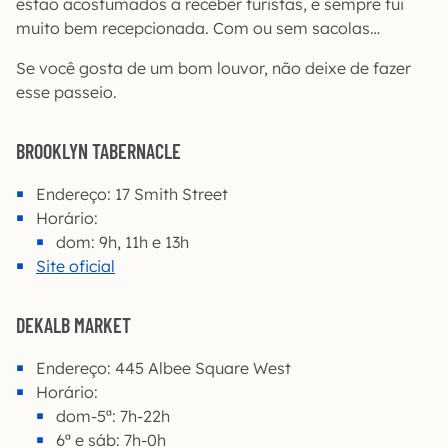
estão acostumados a receber turistas, e sempre fui
muito bem recepcionada. Com ou sem sacolas…
Se você gosta de um bom louvor, não deixe de fazer
esse passeio.
BROOKLYN TABERNACLE
Endereço: 17 Smith Street
Horário:
dom: 9h, 11h e 13h
Site oficial
DEKALB MARKET
Endereço: 445 Albee Square West
Horário:
dom-5ª: 7h-22h
6ª e sáb: 7h-0h