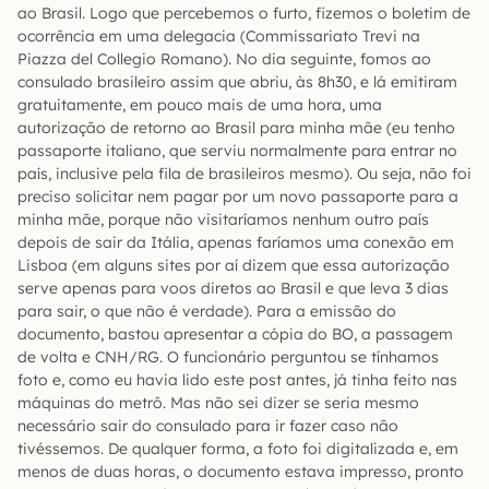
ao Brasil. Logo que percebemos o furto, fizemos o boletim de
ocorrência em uma delegacia (Commissariato Trevi na
Piazza del Collegio Romano). No dia seguinte, fomos ao
consulado brasileiro assim que abriu, às 8h30, e lá emitiram
gratuitamente, em pouco mais de uma hora, uma
autorização de retorno ao Brasil para minha mãe (eu tenho
passaporte italiano, que serviu normalmente para entrar no
país, inclusive pela fila de brasileiros mesmo). Ou seja, não foi
preciso solicitar nem pagar por um novo passaporte para a
minha mãe, porque não visitaríamos nenhum outro país
depois de sair da Itália, apenas faríamos uma conexão em
Lisboa (em alguns sites por aí dizem que essa autorização
serve apenas para voos diretos ao Brasil e que leva 3 dias
para sair, o que não é verdade). Para a emissão do
documento, bastou apresentar a cópia do BO, a passagem
de volta e CNH/RG. O funcionário perguntou se tínhamos
foto e, como eu havia lido este post antes, já tinha feito nas
máquinas do metrô. Mas não sei dizer se seria mesmo
necessário sair do consulado para ir fazer caso não
tivéssemos. De qualquer forma, a foto foi digitalizada e, em
menos de duas horas, o documento estava impresso, pronto