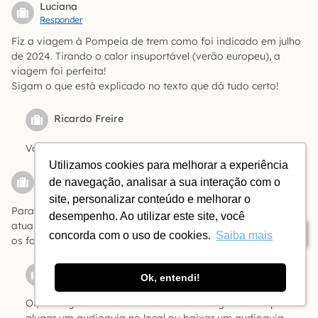
Luciana
Responder
Fiz a viagem à Pompeia de trem como foi indicado em julho
de 2024. Tirando o calor insuportável (verão europeu), a
viagem foi perfeita!
Sigam o que está explicado no texto que dá tudo certo!
Ricardo Freire
Valeu, Luciana!
Utilizamos cookies para melhorar a experiência
Solange Araujo
de navegação, analisar a sua interação com o
Responder
site, personalizar conteúdo e melhorar o
Para entrar em Pompéia é obrigatório contratar um guia
desempenho. Ao utilizar este site, você
atualmente? Ou podemos entender bem o local somente com
Índice
concorda com o uso de cookies.
Saiba mais
os folhetos explicativos?
Ricardo Freire
Ok, entendi!
Oi, Solange. Não é necessário contratar guia. Você pode
alugar um audioguia no local ou baixar um audioguia