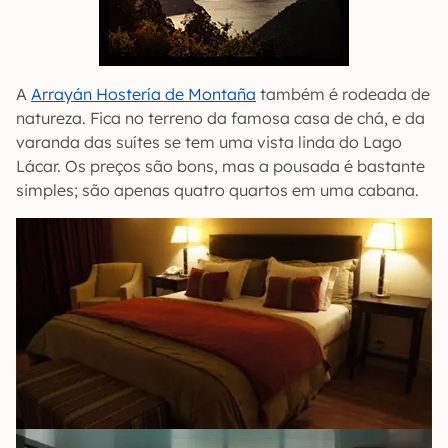
A
Arrayán Hostería de Montaña
também é rodeada de
natureza. Fica no terreno da famosa casa de chá, e da
varanda das suítes se tem uma vista linda do Lago
Lácar. Os preços são bons, mas a pousada é bastante
simples; são apenas quatro quartos em uma cabana.