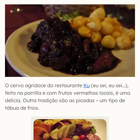
O cervo agridoce do restaurante
Ku
(eu sei, eu sei…),
feito na parrilla e com frutas vermelhas locais, é uma
delícia. Outra tradição são as picadas – um tipo de
tábua de frios.