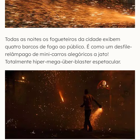
Todas as noites os fogueteiros da cidade exibem
quatro barcos de fogo ao público. É como um desfile-
relâmpago de mini-carros alegóricos a jato!
Totalmente hiper-mega-über-blaster espetacular.