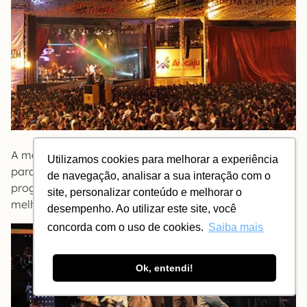
A madrugada de 28 para 29 no Forró Caju é cativa
Utilizamos cookies para melhorar a experiência
para o show de Elba Ramalho. Pro meu gosto, minha
de navegação, analisar a sua interação com o
programação musical junina não poderia acabar
site, personalizar conteúdo e melhorar o
melhor 😀
desempenho. Ao utilizar este site, você
concorda com o uso de cookies.
Saiba mais
Ok, entendi!