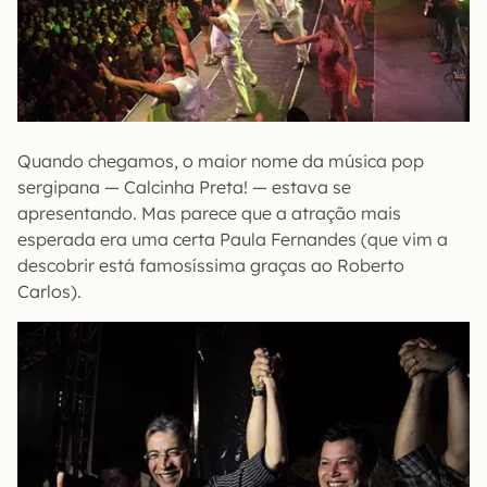
Quando chegamos, o maior nome da música pop
sergipana — Calcinha Preta! — estava se
apresentando. Mas parece que a atração mais
esperada era uma certa Paula Fernandes (que vim a
descobrir está famosíssima graças ao Roberto
Carlos).