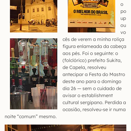
o
po
up
ou
vo
cês de verem a minha roliça
figura enlameada da cabeça
aos pés. Foi o seguinte: o
(folclórico) prefeito Sukita,
de Capela, resolveu
antecipar a Festa do Mastro
deste ano para o domingo
dia 26 — sem o cuidado de
avisar o establishment
cultural sergipano. Perdida a
ocasião, resolveu-se ir numa
noite “comum” mesmo.