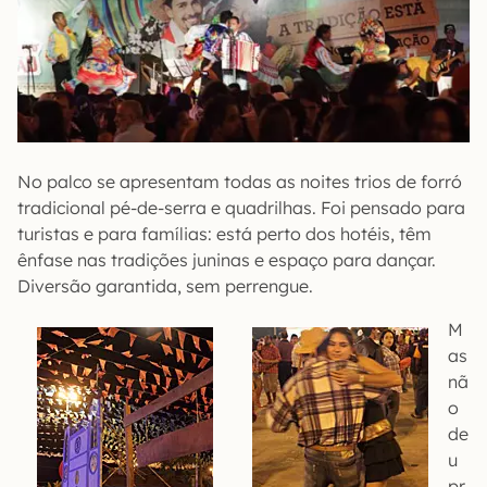
No palco se apresentam todas as noites trios de forró
tradicional pé-de-serra e quadrilhas. Foi pensado para
turistas e para famílias: está perto dos hotéis, têm
ênfase nas tradições juninas e espaço para dançar.
Diversão garantida, sem perrengue.
M
as
nã
o
de
u
pr