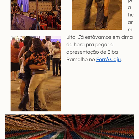
a
fic
ar
m
uito. Já estávamos em cima
da hora pra pegar a
apresentação de Elba
Ramalho no
Forró Caju
.