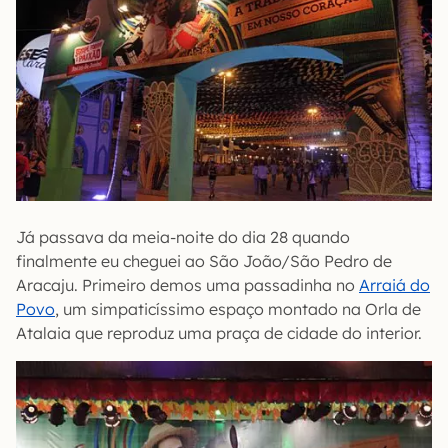
Já passava da meia-noite do dia 28 quando
finalmente eu cheguei ao São João/São Pedro de
Aracaju. Primeiro demos uma passadinha no
Arraiá do
Povo
, um simpaticíssimo espaço montado na Orla de
Atalaia que reproduz uma praça de cidade do interior.