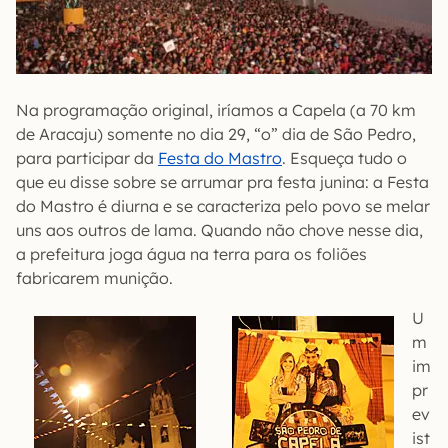
Na programação original, iríamos a Capela (a 70 km
de Aracaju) somente no dia 29, “o” dia de São Pedro,
para participar da
Festa do Mastro
. Esqueça tudo o
que eu disse sobre se arrumar pra festa junina: a Festa
do Mastro é diurna e se caracteriza pelo povo se melar
uns aos outros de lama. Quando não chove nesse dia,
a prefeitura joga água na terra para os foliões
fabricarem munição.
U
m
im
pr
ev
ist