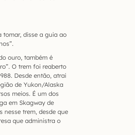
tomar, disse a guia ao
hos”.
 do ouro, também é
o”. O trem foi reaberto
988. Desde então, atrai
região de Yukon/Alaska
rsos meios. É um dos
hega em Skagway de
s nesse trem, desde que
esa que administra o