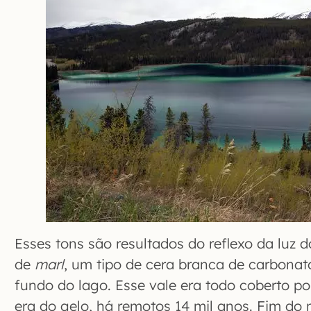
Esses tons são resultados do reflexo da luz
de
marl
, um tipo de cera branca de carbonato
fundo do lago. Esse vale era todo coberto po
era do gelo, há remotos 14 mil anos. Fim do