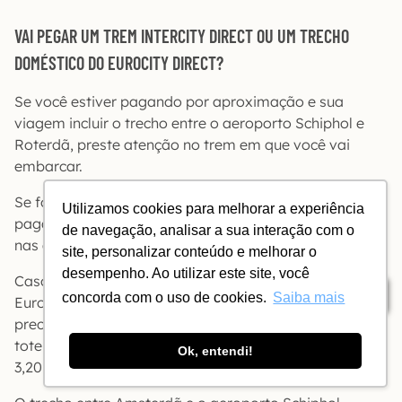
VAI PEGAR UM TREM INTERCITY DIRECT OU UM TRECHO
DOMÉSTICO DO EUROCITY DIRECT?
Se você estiver pagando por aproximação e sua
viagem incluir o trecho entre o aeroporto Schiphol e
Roterdã, preste atenção no trem em que você vai
embarcar.
Se for Intercity comum ou Sprinter, basta ter feito o
Utilizamos cookies para melhorar a experiência
pagamento por aproximação na catraca (ou no totem,
de navegação, analisar a sua interação com o
nas estações sem catraca).
site, personalizar conteúdo e melhorar o
desempenho. Ao utilizar este site, você
Caso o próximo trem seja um Intercity Direct ou um
Índice
concorda com o uso de cookies.
Saiba mais
Eurocity Direct e você resolva embarcar nele, você vai
precisar pagar também um suplemento (toeslag) num
totem vermelho junto à plataforma. Em 2026, custa €
Ok, entendi!
3,20 no horário de pico e € 1,92 fora do pico.