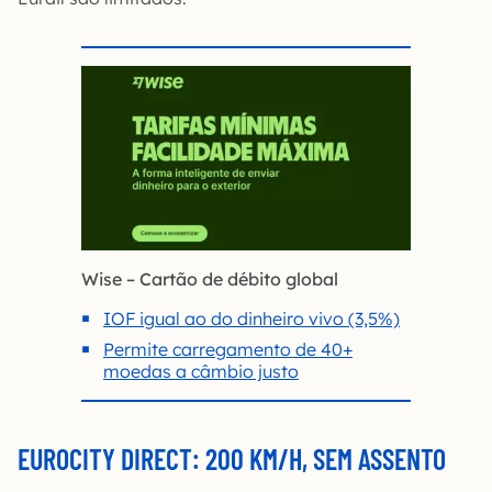
Wise – Cartão de débito global
IOF igual ao do dinheiro vivo (3,5%)
Permite carregamento de 40+
moedas a câmbio justo
EUROCITY DIRECT: 200 KM/H, SEM ASSENTO