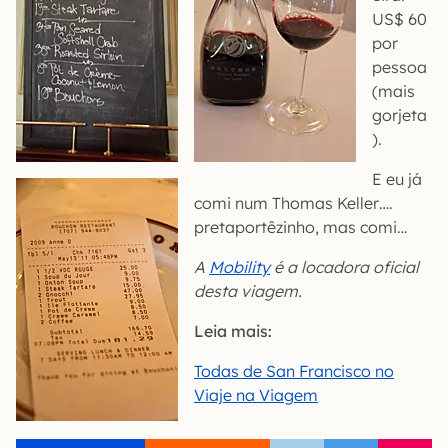
US$ 60
por
pessoa
(mais
gorjeta
).
E eu já
comi num Thomas Keller….
pretaportêzinho, mas comi…
A
Mobility
é a locadora oficial
desta viagem.
Leia mais:
Todas de San Francisco no
Viaje na Viagem