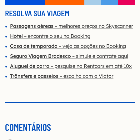
RESOLVA SUA VIAGEM
Passagens aéreas
– melhores preços no Skyscanner
Hotel
– encontre o seu no Booking
Casa de temporada
– veja as opções no Bo
o
king
Seguro Viagem Bradesco
– simule e contrate aqui
Aluguel de carro
– pesquise na Rentcars em até 10x
Trânsfers e passeios
– escolha com a Viator
COMENTÁRIOS