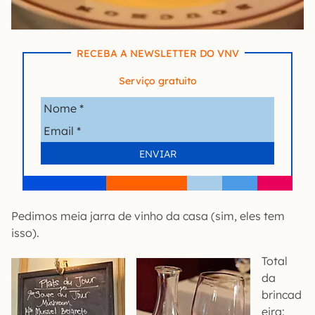
RECEBA A NEWSLETTER DO VNV
Serviço gratuito
Pedimos meia jarra de vinho da casa (sim, eles tem
isso).
Total
da
brincad
eira: