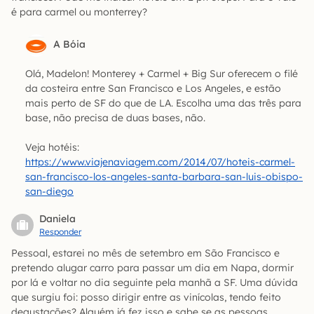
é para carmel ou monterrey?
A Bóia
Olá, Madelon! Monterey + Carmel + Big Sur oferecem o filé
da costeira entre San Francisco e Los Angeles, e estão
mais perto de SF do que de LA. Escolha uma das três para
base, não precisa de duas bases, não.
Veja hotéis:
https://www.viajenaviagem.com/2014/07/hoteis-carmel-
san-francisco-los-angeles-santa-barbara-san-luis-obispo-
san-diego
Daniela
Responder
Pessoal, estarei no mês de setembro em São Francisco e
pretendo alugar carro para passar um dia em Napa, dormir
por lá e voltar no dia seguinte pela manhã a SF. Uma dúvida
que surgiu foi: posso dirigir entre as vinícolas, tendo feito
degustações? Alguém já fez isso e sabe se as pessoas