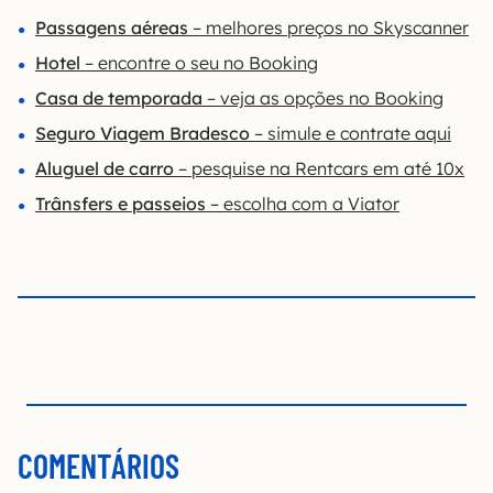
Passagens aéreas
– melhores preços no Skyscanner
Hotel
– encontre o seu no Booking
Casa de temporada
– veja as opções no Bo
o
king
Seguro Viagem Bradesco
– simule e contrate aqui
Aluguel de carro
– pesquise na Rentcars em até 10x
Trânsfers e passeios
– escolha com a Viator
COMENTÁRIOS