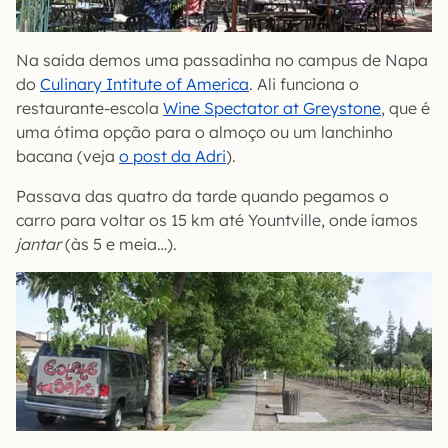
Na saída demos uma passadinha no campus de Napa
do
Culinary Intitute of America
. Ali funciona o
restaurante-escola
Wine Spectator at Greystone
, que é
uma ótima opção para o almoço ou um lanchinho
bacana (veja
o post da Adri
).
Passava das quatro da tarde quando pegamos o
carro para voltar os 15 km até Yountville, onde íamos
jantar
(às 5 e meia…).