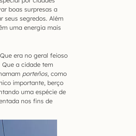
pecial por cidades
var boas surpresas a
r seus segredos. Além
 têm uma energia mais
 Que era no geral feioso
. Que a cidade tem
e chamam
porteños
, como
ico importante, berço
ntando uma espécie de
ntada nos fins de