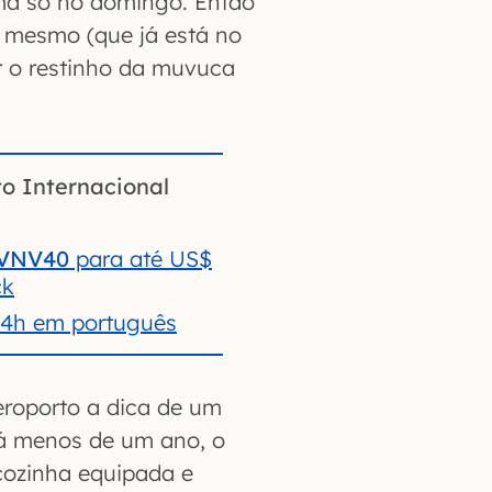
ma só no domingo. Então
to mesmo (que já está no
r o restinho da muvuca
o Internacional
VNV40
para até US$
ck
24h em português
roporto a dica de um
há menos de um ano, o
cozinha equipada e