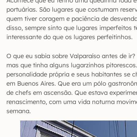
Acontece que eu tenho uma quedinha toda es
portuárias. São lugares que costumam reser
quem tiver coragem e paciência de desvenda
disso, sempre sinto que lugares imperfeitos
interessante do que os lugares perfeitinhos.
O que eu sabia sobre Valparaíso antes de ir?
mas que tinha alguns lugarzinhos pitorescos
personalidade própria e seus habitantes s
em Buenos Aires. Que era um pólo gastronôm
de chefs em ascensão. Que estava experime
renascimento, com uma vida noturna movime
semana.