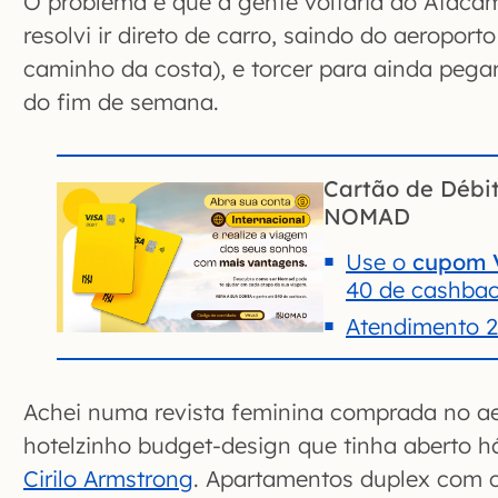
O problema é que a gente voltaria do Ataca
resolvi ir direto de carro, saindo do aeropor
caminho da costa), e torcer para ainda pega
do fim de semana.
Cartão de Débit
NOMAD
Use o
cupom 
40 de cashba
Atendimento 
Achei numa revista feminina comprada no ae
hotelzinho budget-design que tinha aberto 
Cirilo Armstrong
. Apartamentos duplex com 