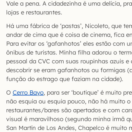
Vale a pena. A cidadezinha é uma delícia, p
lojas e restaurantes.
Há uma fábrica de ‘pastas’, Nicoleto, que t
andar de cima que é coisa de cinema, fica e
Para evitar os ‘gafanhotos’ eles estão com
ônibus de turistas. Minha filha adorou o term
pessoal da CVC com suas roupinhas azuis e 
descobrir se eram gafanhotos ou formigas (a
função do estrago que faziam na cidade).
O
Cerro Bayo
, para ser ‘boutique’ é muito p
não esquia ou esquia pouco, não há muito o 
restaurantes/bares são apertados e com card
visual é maravilhoso (segundo minha irmã q
San Martín de Los Andes, Chapelco é muito m