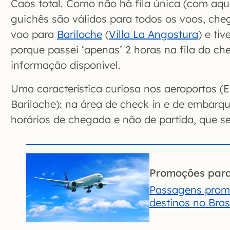
Caos total. Como não há fila única (com aque
guichês são válidos para todos os voos, ch
voo para
Bariloche
(
Villa La Angostura
) e ti
porque passei ‘apenas’ 2 horas na fila do c
informação disponível.
Uma característica curiosa nos aeroportos (E
Bariloche): na área de check in e de embarq
horários de chegada e não de partida, que se
Promoções par
Passagens prom
destinos no Brasi