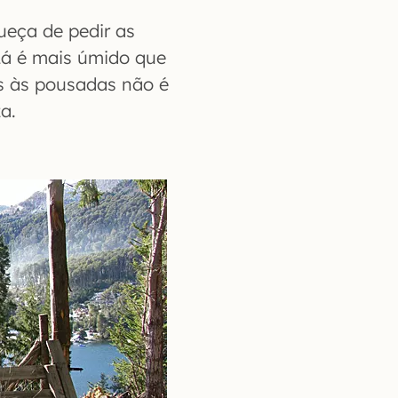
ueça de pedir as
 Lá é mais úmido que
os às pousadas não é
a.