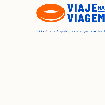
S
k
i
p
t
Início
»
Villa La Angostura com crianças: os relatos
o
c
o
n
t
e
n
t