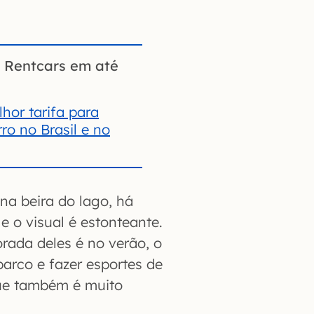
a Rentcars em até
hor tarifa para
ro no Brasil e no
a beira do lago, há
 o visual é estonteante.
rada deles é no verão, o
barco e fazer esportes de
 que também é muito