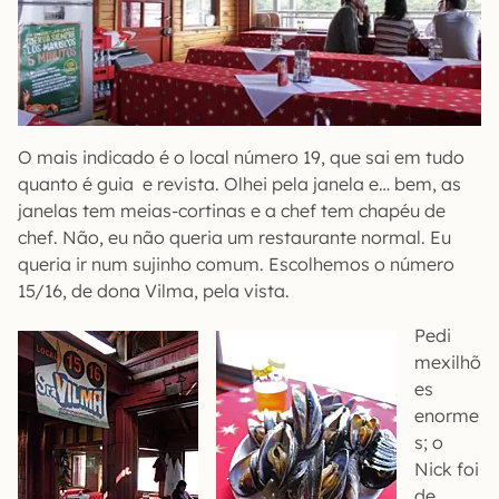
O mais indicado é o local número 19, que sai em tudo
quanto é guia e revista. Olhei pela janela e… bem, as
janelas tem meias-cortinas e a chef tem chapéu de
chef. Não, eu não queria um restaurante normal. Eu
queria ir num sujinho comum. Escolhemos o número
15/16, de dona Vilma, pela vista.
Pedi
mexilhõ
es
enorme
s; o
Nick foi
de