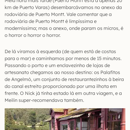
Meia hora mais tarde (Puerto Montt está a apenas 20
km de Puerto Varas) desembarcávamos no anexo da
rodoviária de Puerto Montt. Vale comentar que a
rodoviária de Puerto Montt é limpíssima e
moderníssima; mas o anexo, onde param os micros, é
o horror o horror o horror.
De lá viramos à esquerda (de quem está de costas
para o mar) e caminhamos por menos de 15 minutos.
Passando o porto e um enclavezinho de lojas de
artesanato chegamos ao nosso destino: os Palafitos
de Angelmó, um conjunto de restaurantezinhos à beira
do canal estreito proporcionado por uma ilhota em
frente. O Nick já tinha estado lá em outra viagem, e a
Meilin super-recomendava também.