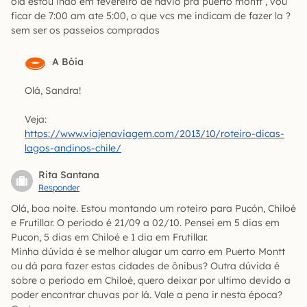
ola estou indo em fevereiro de navio pra puerto montt , vou
ficar de 7:00 am ate 5:00, o que vcs me indicam de fazer la ?
sem ser os passeios comprados
A Bóia
Olá, Sandra!
Veja:
https://www.viajenaviagem.com/2013/10/roteiro-dicas-
lagos-andinos-chile/
Rita Santana
Responder
Olá, boa noite. Estou montando um roteiro para Pucón, Chiloé
e Frutillar. O periodo é 21/09 a 02/10. Pensei em 5 dias em
Pucon, 5 dias em Chiloé e 1 dia em Frutillar.
Minha dúvida é se melhor alugar um carro em Puerto Montt
ou dá para fazer estas cidades de ônibus? Outra dúvida é
sobre o periodo em Chiloé, quero deixar por ultimo devido a
poder encontrar chuvas por lá. Vale a pena ir nesta época?