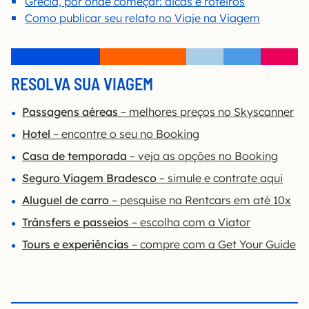
Grécia, por onde começar: dicas e roteiros
Como publicar seu relato no Viaje na Viagem
RESOLVA SUA VIAGEM
Passagens aéreas
– melhores preços no Skyscanner
Hotel
– encontre o seu no Booking
Casa de temporada
– veja as opções no Booking
Seguro Viagem Bradesco
– simule e contrate aqui
Aluguel de carro
– pesquise na Rentcars em até 10x
Trânsfers e passeios
– escolha com a Viator
Tours e experiências
– compre com a Get Your Guide