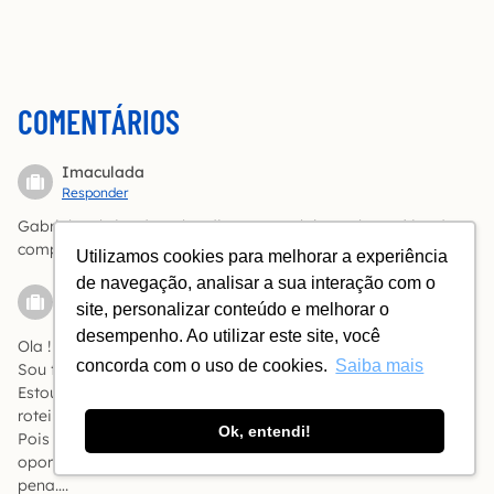
COMENTÁRIOS
Imaculada
Responder
Gabriela, obrigada pelas dicas e parabéns pelo espírito de
compartilhamento . As foros maravilhosas . Abraço
Utilizamos cookies para melhorar a experiência
de navegação, analisar a sua interação com o
Luciana Mello
site, personalizar conteúdo e melhorar o
Responder
desempenho. Ao utilizar este site, você
Ola !
concorda com o uso de cookies.
Saiba mais
Sou fã das dicas deste Site. SEMPRE consulto antes de viajar.
Estou com passagem comprada para Lisboa, mas meu
roteiro de 16 dias prevê Veneza, Costa Amalfitana e Grécia.
Ok, entendi!
Pois é, sei que Lisboa está sobrando, mas foi uma
oportunidade de passagem executiva, e achei que valia a
pena….