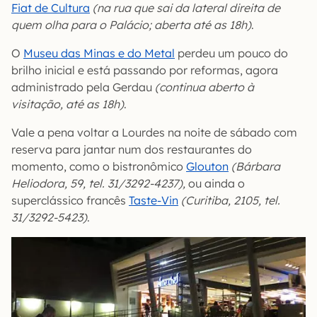
Fiat de Cultura
(na rua que sai da lateral direita de
quem olha para o Palácio; aberta até as 18h)
.
O
Museu das Minas e do Metal
perdeu um pouco do
brilho inicial e está passando por reformas, agora
administrado pela Gerdau
(continua aberto à
visitação, até as 18h)
.
Vale a pena voltar a Lourdes na noite de sábado com
reserva para jantar num dos restaurantes do
momento, como o bistronômico
Glouton
(Bárbara
Heliodora, 59, tel. 31/3292-4237),
ou ainda o
superclássico francês
Taste-Vin
(Curitiba, 2105, tel.
31/3292-5423)
.