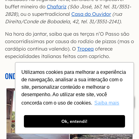
buffet mineiro do
Chafariz
(São José, 167, tel. 31/3551-
2828)
, ou o supertradicional
Casa do Ouvidor
(rua
Direita/Conde de Bobadela, 42, tel. 31/3551-2141)
.
Na hora do jantar, saiba que as terças n’O Passo são
concorridíssimas por causa do rodízio de pizzas (mas o
cardápio continua valendo). O
Tropea
oferece
especialidades italianas feitas com capricho.
Utilizamos cookies para melhorar a experiência
ONDE FICAR EM OURO PRETO
de navegação, analisar a sua interação com o
site, personalizar conteúdo e melhorar o
desempenho. Ao utilizar este site, você
Índice
concorda com o uso de cookies.
Saiba mais
Ok, entendi!