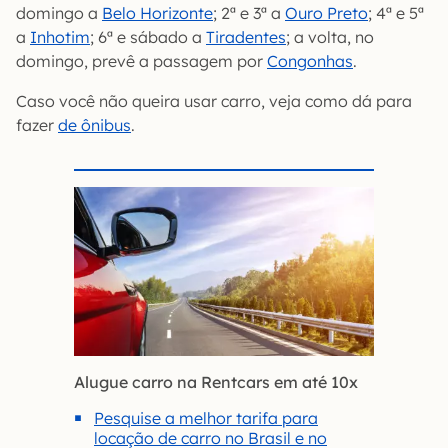
domingo a
Belo Horizonte
; 2ª e 3ª a
Ouro Preto
; 4ª e 5ª
a
Inhotim
; 6ª e sábado a
Tiradentes
; a volta, no
domingo, prevê a passagem por
Congonhas
.
Caso você não queira usar carro, veja como dá para
fazer
de ônibus
.
Alugue carro na Rentcars em até 10x
Pesquise a melhor tarifa para
locação de carro no Brasil e no