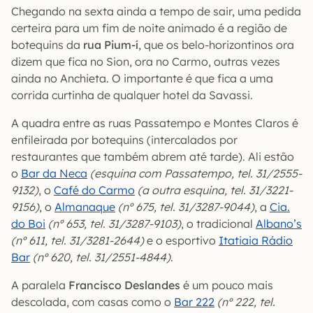
Chegando na sexta ainda a tempo de sair, uma pedida
certeira para um fim de noite animado é a região de
botequins da
rua Pium-í
, que os belo-horizontinos ora
dizem que fica no Sion, ora no Carmo, outras vezes
ainda no Anchieta. O importante é que fica a uma
corrida curtinha de qualquer hotel da Savassi.
A quadra entre as ruas Passatempo e Montes Claros é
enfileirada por botequins (intercalados por
restaurantes que também abrem até tarde). Ali estão
o
Bar da Neca
(esquina com Passatempo, tel. 31/2555-
9132)
, o
Café do Carmo
(a outra esquina, tel. 31/3221-
9156)
, o
Almanaque
(nº 675, tel. 31/3287-9044)
, a
Cia.
do Boi
(nº 653, tel. 31/3287-9103)
, o tradicional
Albano’s
(nº 611, tel. 31/3281-2644)
e o esportivo
Itatiaia Rádio
Bar
(nº 620, tel. 31/2551-4844)
.
A paralela
Francisco Deslandes
é um pouco mais
descolada, com casas como o
Bar 222
(nº 222, tel.