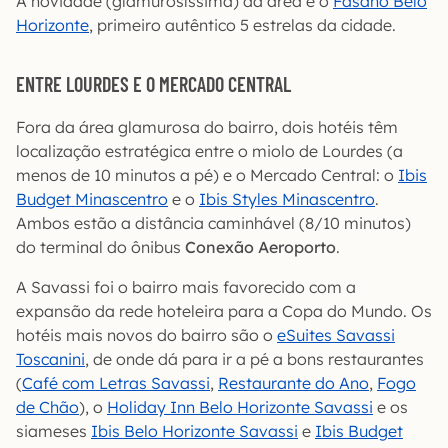
A novidade (glamurosíssima) da área é o
Fasano Belo
Horizonte
, primeiro autêntico 5 estrelas da cidade.
ENTRE LOURDES E O MERCADO CENTRAL
Fora da área glamurosa do bairro, dois hotéis têm
localização estratégica entre o miolo de Lourdes (a
menos de 10 minutos a pé) e o Mercado Central: o
Ibis
Budget Minascentro
e o
Ibis Styles Minascentro
.
Ambos estão a distância caminhável (8/10 minutos)
do terminal do ônibus
Conexão Aeroporto
.
A Savassi foi o bairro mais favorecido com a
expansão da rede hoteleira para a Copa do Mundo. Os
hotéis mais novos do bairro são o
eSuites Savassi
Toscanini
, de onde dá para ir a pé a bons restaurantes
(
Café com Letras Savassi
,
Restaurante do Ano
,
Fogo
de Chão
), o
Holiday Inn Belo Horizonte Savassi
e os
siameses
Ibis Belo Horizonte Savassi
e
Ibis Budget