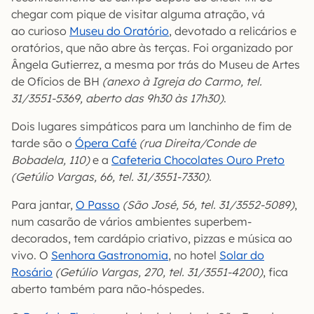
chegar com pique de visitar alguma atração, vá
ao curioso
Museu do Oratório
, devotado a relicários e
oratórios, que não abre às terças. Foi organizado por
Ângela Gutierrez, a mesma por trás do Museu de Artes
de Ofícios de BH
(anexo à Igreja do Carmo, tel.
31/3551-5369, aberto das 9h30 às 17h30)
.
Dois lugares simpáticos para um lanchinho de fim de
tarde são o
Ópera Café
(rua Direita/Conde de
Bobadela, 110)
e a
Cafeteria Chocolates Ouro Preto
(Getúlio Vargas, 66, tel. 31/3551-7330)
.
Para jantar,
O Passo
(São José, 56, tel. 31/3552-5089)
,
num casarão de vários ambientes superbem-
decorados, tem cardápio criativo, pizzas e música ao
vivo. O
Senhora Gastronomia
, no hotel
Solar do
Rosário
(Getúlio Vargas, 270, tel. 31/3551-4200)
, fica
aberto também para não-hóspedes.