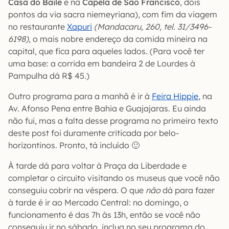
Casa do Baile
e na
Capela de São Francisco
, dois
pontos da via sacra niemeyriana), com fim da viagem
no restaurante
Xapuri
(Mandacaru, 260, tel. 31/3496-
6198)
, o mais nobre endereço da comida mineira na
capital, que fica para aqueles lados. (Para você ter
uma base: a corrida em bandeira 2 de Lourdes à
Pampulha dá R$ 45.)
Outro programa para a manhã é ir à
Feira Hippie
, na
Av. Afonso Pena entre Bahia e Guajajaras. Eu ainda
não fui, mas a falta desse programa no primeiro texto
deste post foi duramente criticada por belo-
horizontinos. Pronto, tá incluído 🙂
À tarde dá para voltar à Praça da Liberdade e
completar o circuito visitando os museus que você não
conseguiu cobrir na véspera. O que
não
dá para fazer
à tarde é ir ao Mercado Central: no domingo, o
funcionamento é das 7h às 13h, então se você não
conseguiu ir no sábado, inclua no seu programa do